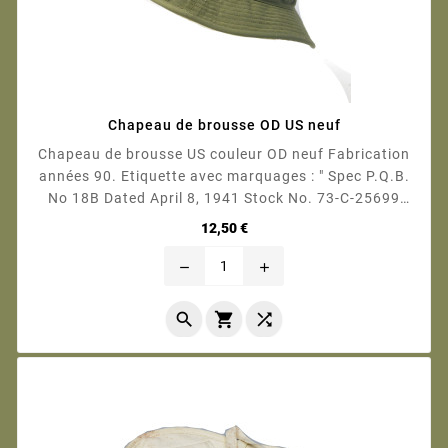
Chapeau de brousse OD US neuf
Chapeau de brousse US couleur OD neuf Fabrication
années 90. Etiquette avec marquages : " Spec P.Q.B.
No 18B Dated April 8, 1941 Stock No. 73-C-25699
Phila. Q.M. Depot" Toile...
Prix
12,50 €
remove
add


