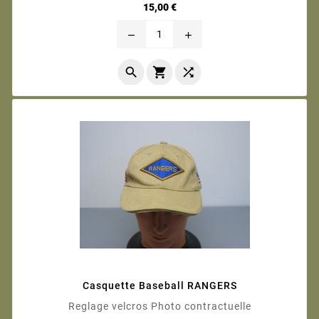
Prix
15,00 €
remove
add



Casquette Baseball RANGERS
Reglage velcros Photo contractuelle