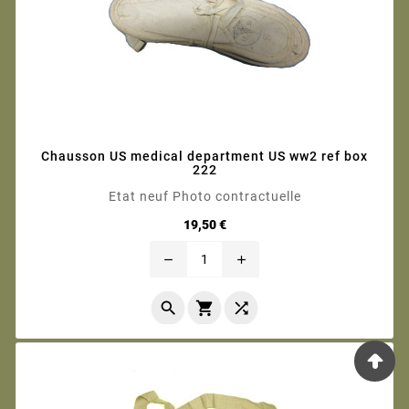
Chausson US medical department US ww2 ref box
222
Etat neuf Photo contractuelle
Prix
19,50 €
remove
add


