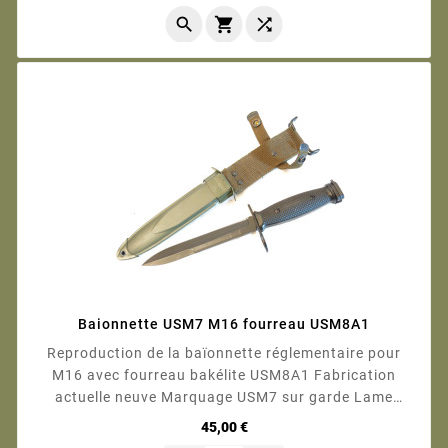



Baionnette USM7 M16 fourreau USM8A1
Reproduction de la baïonnette réglementaire pour
M16 avec fourreau bakélite USM8A1 Fabrication
actuelle neuve Marquage USM7 sur garde Lame
affûtée Longueur totale : 30 cm Longueur de la lame :
Prix
45,00 €
17 cm Photos contractuelles