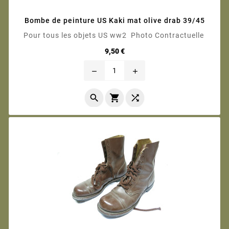
Bombe de peinture US Kaki mat olive drab 39/45
Pour tous les objets US ww2 Photo Contractuelle
Prix
9,50 €
remove
add


