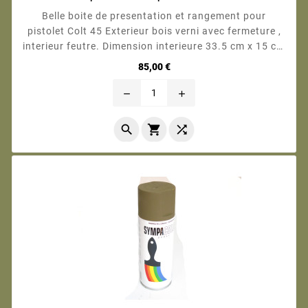
Belle boite de presentation et rangement pour
pistolet Colt 45 Exterieur bois verni avec fermeture ,
interieur feutre. Dimension interieure 33.5 cm x 15 cm
Photo contractuelle Boite vendue nue. <div
Prix
85,00 €
id="sconnect-is-installed" style="display:...
remove
add


