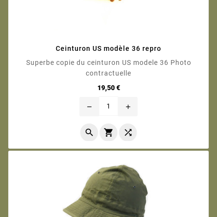
Ceinturon US modèle 36 repro
Superbe copie du ceinturon US modele 36 Photo
contractuelle
Prix
19,50 €
remove
add


