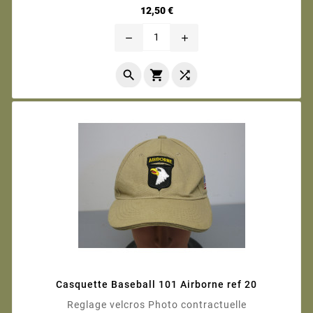
Prix
12,50 €
remove
add



Casquette Baseball 101 Airborne ref 20
Reglage velcros Photo contractuelle