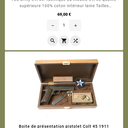
supérieure 100% coton intérieur laine Tailles
disponibles 40-44-46
Prix
69,00 €
remove
add



Boite de présentation pistolet Colt 45 1911