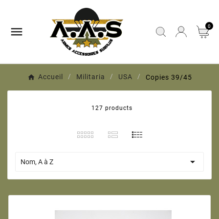
0

Accueil
Militaria
USA
Copies 39/45
127 products

Nom, A à Z