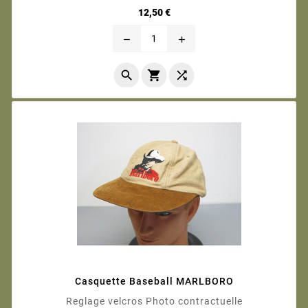
Prix
12,50 €
remove
add



Casquette Baseball MARLBORO
Reglage velcros Photo contractuelle