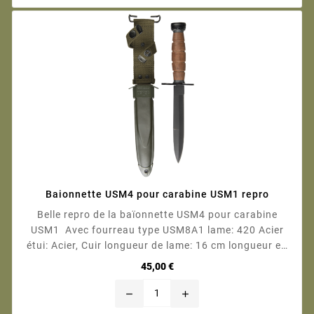
Baionnette USM4 pour carabine USM1 repro
Belle repro de la baïonnette USM4 pour carabine
USM1 Avec fourreau type USM8A1 lame: 420 Acier
étui: Acier, Cuir longueur de lame: 16 cm longueur en
tout: 29 cm
Prix
45,00 €
remove
add