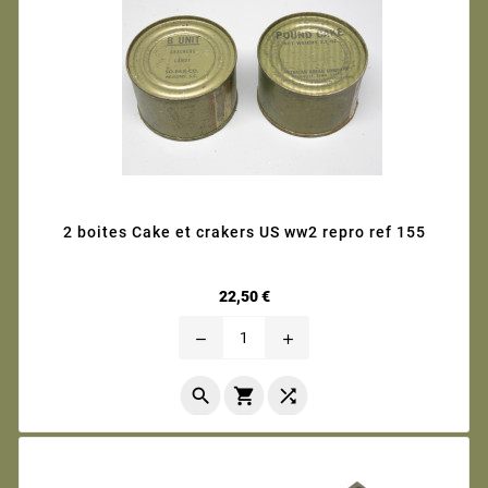
2 boites Cake et crakers US ww2 repro ref 155
Prix
22,50 €
remove
add


