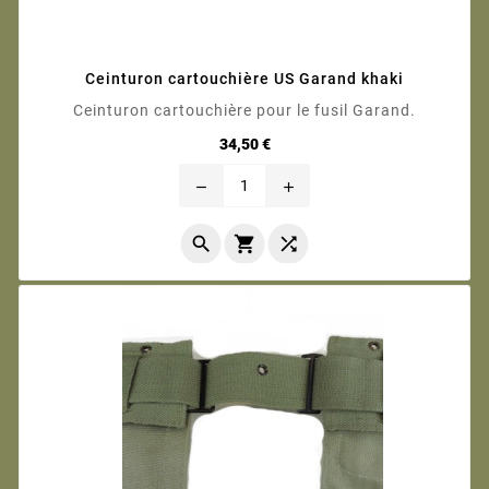
Ceinturon cartouchière US Garand khaki
Ceinturon cartouchière pour le fusil Garand.
Prix
34,50 €
remove
add


