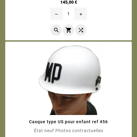
Prix
145,00 €
remove
add



Casque type US pour enfant ref 456
État neuf Photos contractuelles