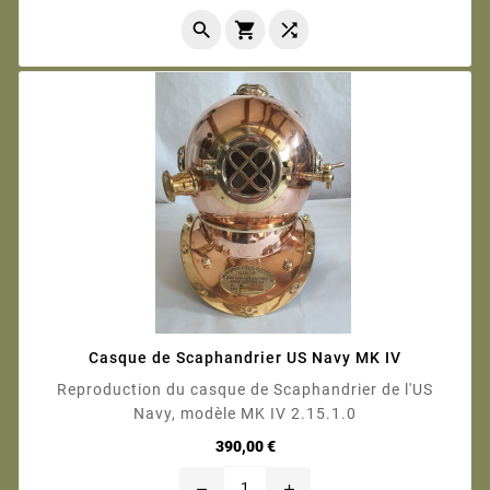



Casque de Scaphandrier US Navy MK IV
Reproduction du casque de Scaphandrier de l'US
Navy, modèle MK IV 2.15.1.0
Prix
390,00 €
remove
add