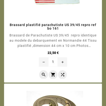
Brassard plastifié parachutiste US 39/45 repro ref
bo 161
Brassard de Parachutiste US 39/45 repro identique
au modele du debarquement en Normandie 44 Tissu
plastifié ,dimension 44 cm x 10 cm Photos
contractuelles
Prix
22,50 €
remove
add


