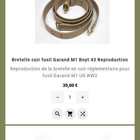
Bretelle cuir fusil Garand M1 Boyt 43 Reproduction
Reproduction de la bretelle en cuir réglementaire pour
fusil Garand M1 US WW2
Prix
35,00 €
remove
add


