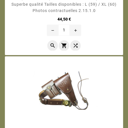
Superbe qualité Tailles disponibles : L (59) / XL (60)
Photos contractuelles 2.15.1.0
Prix
44,50 €
remove
add


