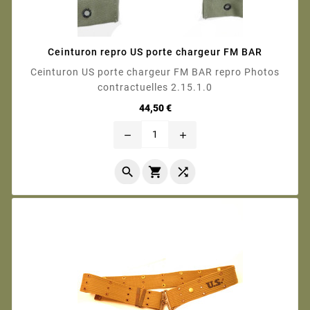
Ceinturon repro US porte chargeur FM BAR
Ceinturon US porte chargeur FM BAR repro Photos
contractuelles 2.15.1.0
Prix
44,50 €
remove
add


