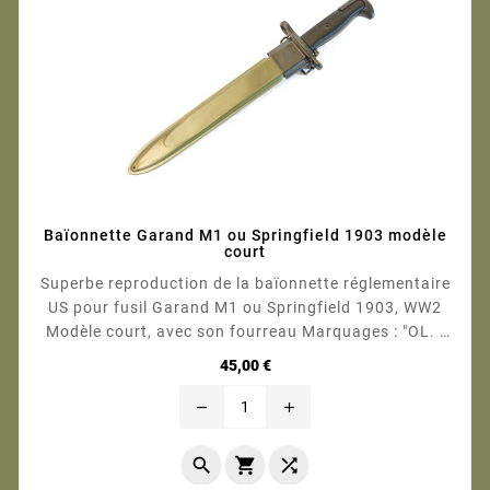
Baïonnette Garand M1 ou Springfield 1903 modèle
court
Superbe reproduction de la baïonnette réglementaire
US pour fusil Garand M1 ou Springfield 1903, WW2
Modèle court, avec son fourreau Marquages : "OL. -
U.S. - 1943" Lame affûtée très tranchante Lame : 25
Prix
45,00 €
cm totale hors fourreau : 36.5 cm Totale avec
fourreau : 40.5...
remove
add


