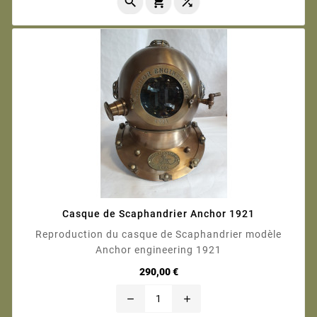



Casque de Scaphandrier Anchor 1921
Reproduction du casque de Scaphandrier modèle
Anchor engineering 1921
Prix
290,00 €
remove
add