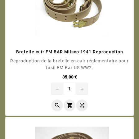
Bretelle cuir FM BAR Milsco 1941 Reproduction
Reproduction de la bretelle en cuir réglementaire pour
fusil FM Bar US WW2.
Prix
35,00 €
remove
add


