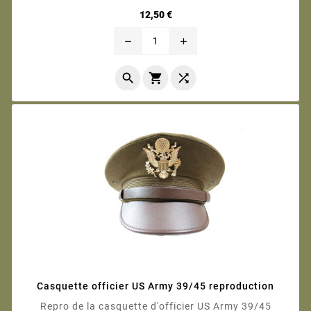
Prix
12,50 €
remove
add



Casquette officier US Army 39/45 reproduction
Repro de la casquette d'officier US Army 39/45