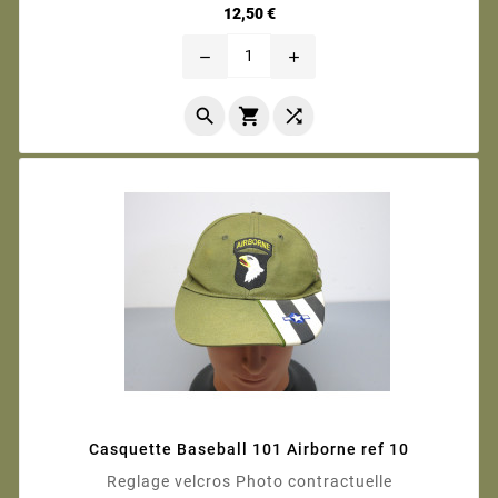
Prix
12,50 €
remove
add



Casquette Baseball 101 Airborne ref 10
Reglage velcros Photo contractuelle