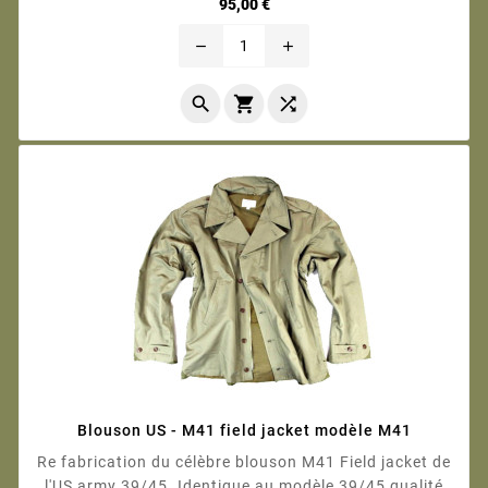
Prix
95,00 €
remove
add



Blouson US - M41 field jacket modèle M41
Re fabrication du célèbre blouson M41 Field jacket de
l'US army 39/45. Identique au modèle 39/45 qualité