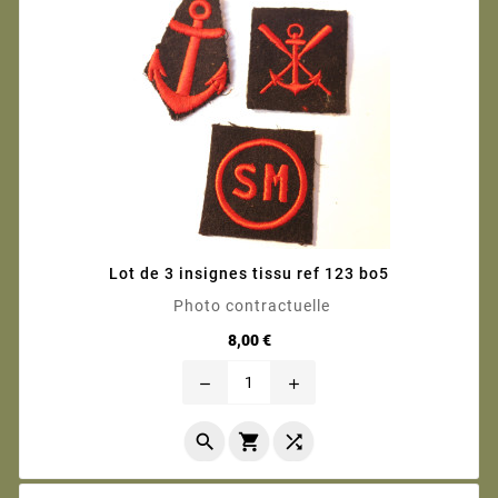
Lot de 3 insignes tissu ref 123 bo5
Photo contractuelle
Prix
8,00 €
remove
add


