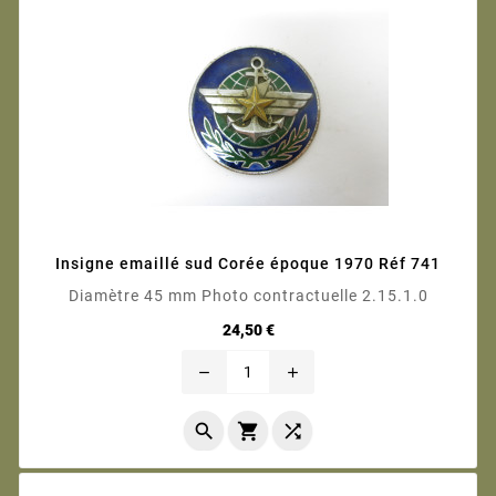
Insigne emaillé sud Corée époque 1970 Réf 741
Diamètre 45 mm Photo contractuelle 2.15.1.0
Prix
24,50 €
remove
add


