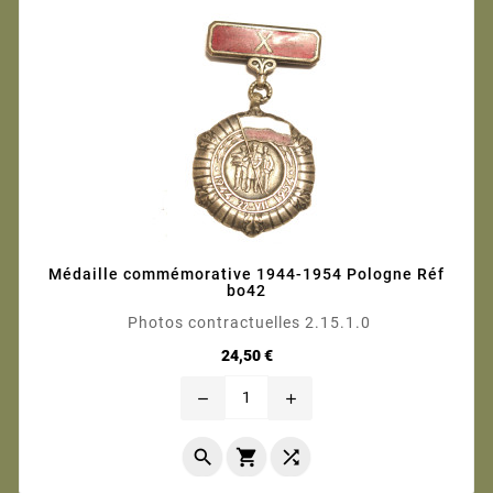
Médaille commémorative 1944-1954 Pologne Réf
bo42
Photos contractuelles 2.15.1.0
Prix
24,50 €
remove
add


