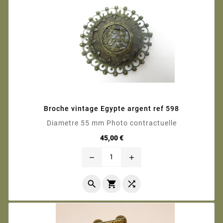
Broche vintage Egypte argent ref 598
Diametre 55 mm Photo contractuelle
Prix
45,00 €
remove
add


