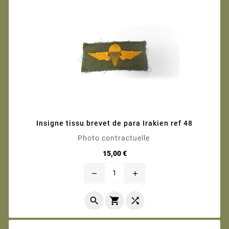
Insigne tissu brevet de para Irakien ref 48
Photo contractuelle
Prix
15,00 €
remove
add


