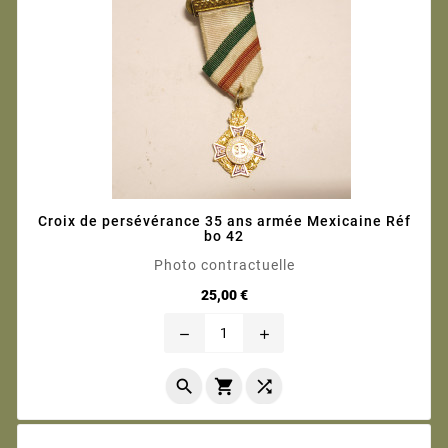
Croix de persévérance 35 ans armée Mexicaine Réf
bo 42
Photo contractuelle
Prix
25,00 €
remove
add


