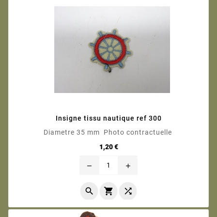
Insigne tissu nautique ref 300
Diametre 35 mm Photo contractuelle
Prix
1,20 €
remove
add


