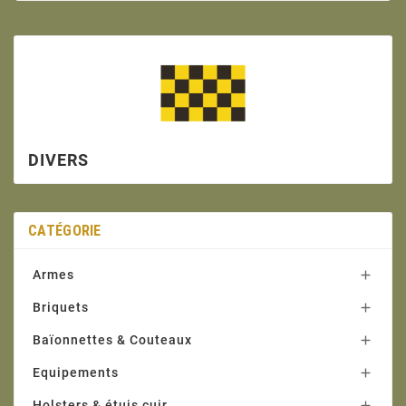
DIVERS
CATÉGORIE
Armes

Briquets

Baïonnettes & Couteaux

Equipements

Holsters & étuis cuir
