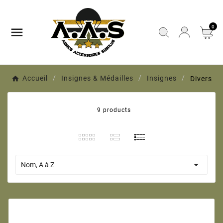
0

Accueil
Insignes & Médailles
Insignes
Divers
9 products

Nom, A à Z