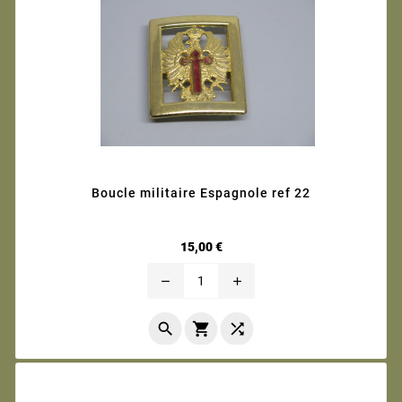
Boucle militaire Espagnole ref 22
Prix
15,00 €
remove
add


