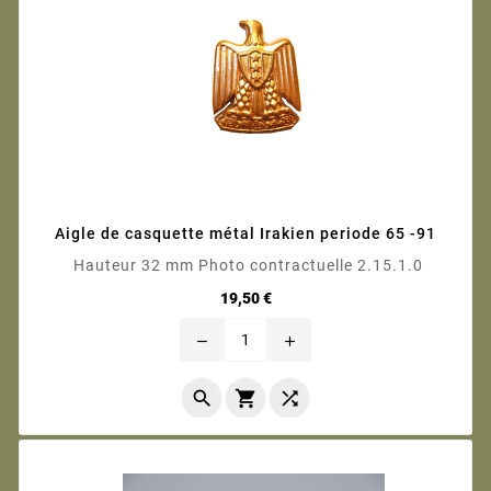
Aigle de casquette métal Irakien periode 65 -91
Hauteur 32 mm Photo contractuelle 2.15.1.0
Prix
19,50 €
remove
add


