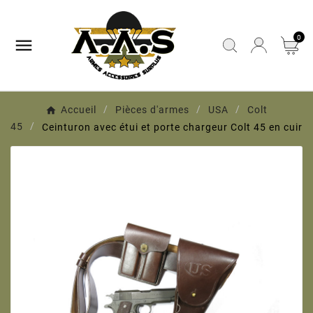
0

Accueil
Pièces d'armes
USA
Colt
45
Ceinturon avec étui et porte chargeur Colt 45 en cuir