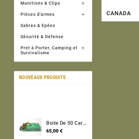
Munitions & Clips

CANADA
Pièces d'armes

Sabres & Epées
Sécurité & Défense
Pret à Porter, Camping et

Survivalisme
NOUVEAUX PRODUITS
Boite De 50 Cartouches 30 USM1 Short Categorie C
Prix
65,00 €