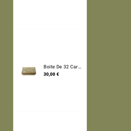
Boite De 32 Cartouches 7.65 Long Etui Laiton Categorie B Ref 95
Prix
30,00 €