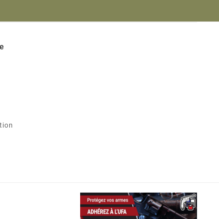
e
tion