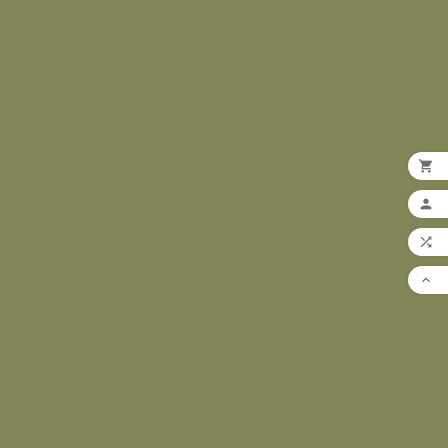



