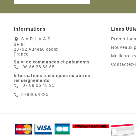
Informations
Liens Util
S.A.R.L A.A.S.
Promotion
location_on
BP 81
Nouveaux p
28702 Auneau cedex
France
Meilleures 
Suivi de commandes et paiements
Contactez-
06 86 28 86 85
call
Informations techniques ou autres
renseignements
07 88 06 48 25
call
0788064825
call