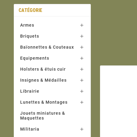
CATÉGORIE
Armes

Briquets

Baïonnettes & Couteaux

Equipements

Holsters & étuis cuir

Insignes & Médailles

Librairie

Lunettes & Montages

Jouets miniatures &
Maquettes
Militaria
