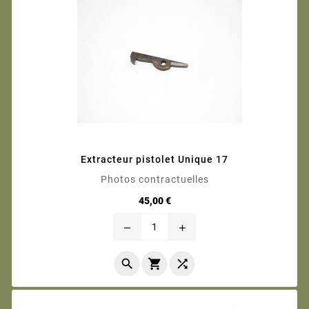
Extracteur pistolet Unique 17
Photos contractuelles
Prix
45,00 €
remove
add


