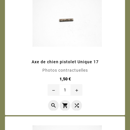
Axe de chien pistolet Unique 17
Photos contractuelles
Prix
1,50 €
remove
add


