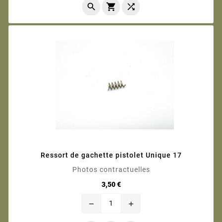



Ressort de gachette pistolet Unique 17
Photos contractuelles
Prix
3,50 €
remove
add