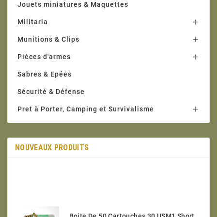
Jouets miniatures & Maquettes
Militaria

Munitions & Clips

Pièces d'armes

Sabres & Epées
Sécurité & Défense
Pret à Porter, Camping et Survivalisme

NOUVEAUX PRODUITS
Boite De 50 Cartouches 30 USM1 Short Categorie C