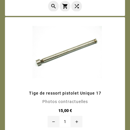



Tige de ressort pistolet Unique 17
Photos contractuelles
Prix
15,00 €
remove
add