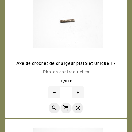
Axe de crochet de chargeur pistolet Unique 17
Photos contractuelles
Prix
1,50 €
remove
add


