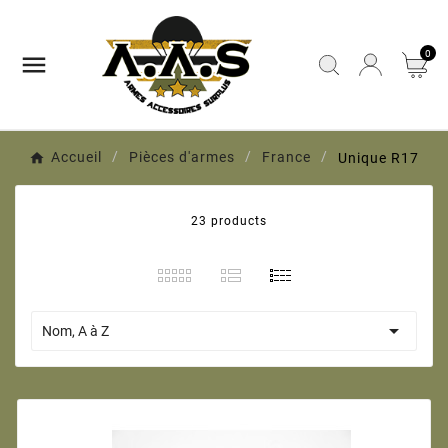
0

Accueil
Pièces d'armes
France
Unique R17
23 products

Nom, A à Z