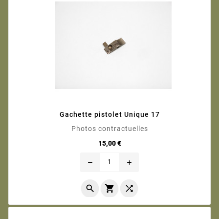
Gachette pistolet Unique 17
Photos contractuelles
Prix
15,00 €
remove
add


