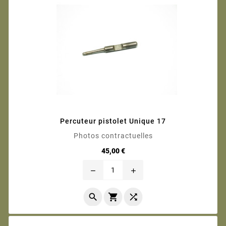
Percuteur pistolet Unique 17
Photos contractuelles
Prix
45,00 €
remove
add


