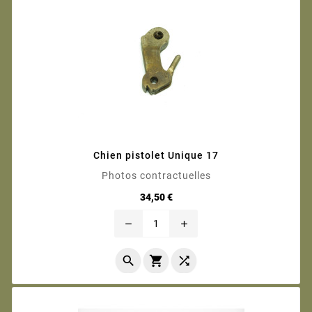
Chien pistolet Unique 17
Photos contractuelles
Prix
34,50 €
remove
add


