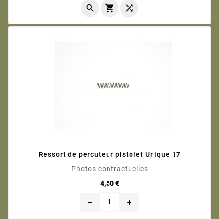



Ressort de percuteur pistolet Unique 17
Photos contractuelles
Prix
4,50 €
remove
add