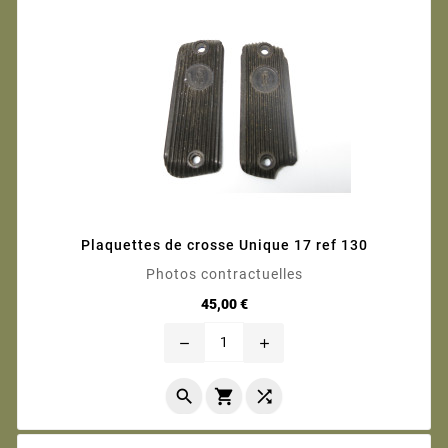
Plaquettes de crosse Unique 17 ref 130
Photos contractuelles
Prix
45,00 €
remove
add


