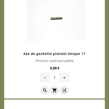
Axe de gachette pistolet Unique 17
Photos contractuelles
Prix
3,50 €
remove
add


