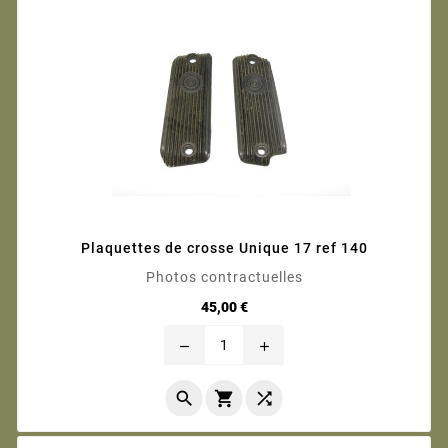
Plaquettes de crosse Unique 17 ref 140
Photos contractuelles
Prix
45,00 €
remove
add


