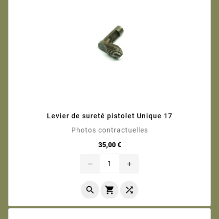
Levier de sureté pistolet Unique 17
Photos contractuelles
Prix
35,00 €
remove
add


