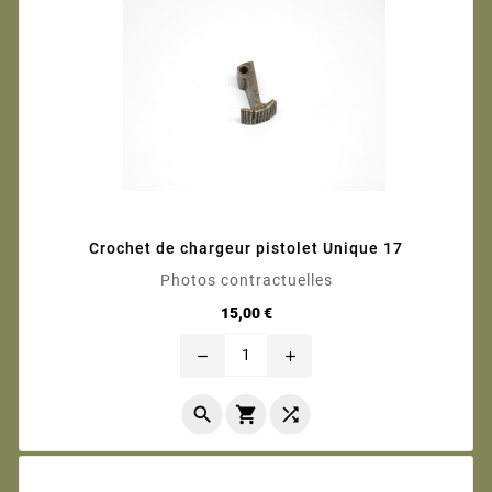
Crochet de chargeur pistolet Unique 17
Photos contractuelles
Prix
15,00 €
remove
add


