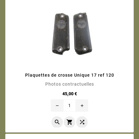
Plaquettes de crosse Unique 17 ref 120
Photos contractuelles
Prix
45,00 €
remove
add


