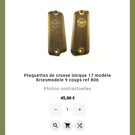
Plaquettes de crosse Unique 17 modèle
Kriesmodele 9 coups ref 806
Photos contractuelles
Prix
45,00 €
remove
add


