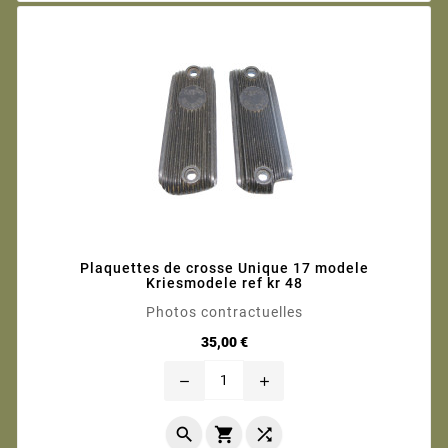
Plaquettes de crosse Unique 17 modele
Kriesmodele ref kr 48
Photos contractuelles
Prix
35,00 €
remove
add


