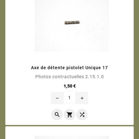
Axe de détente pistolet Unique 17
Photos contractuelles 2.15.1.0
Prix
1,50 €
remove
add


