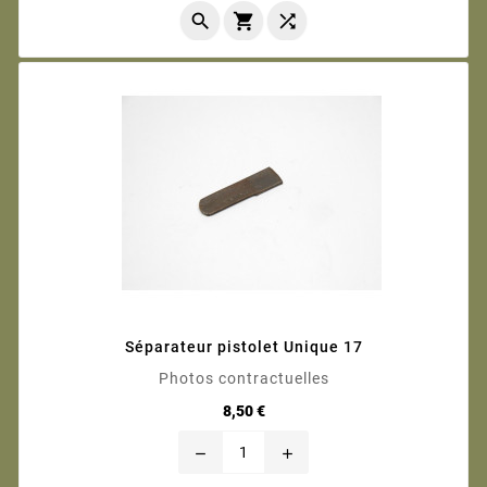



Séparateur pistolet Unique 17
Photos contractuelles
Prix
8,50 €
remove
add