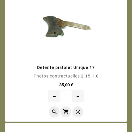
Détente pistolet Unique 17
Photos contractuelles 2.15.1.0
Prix
35,00 €
remove
add


