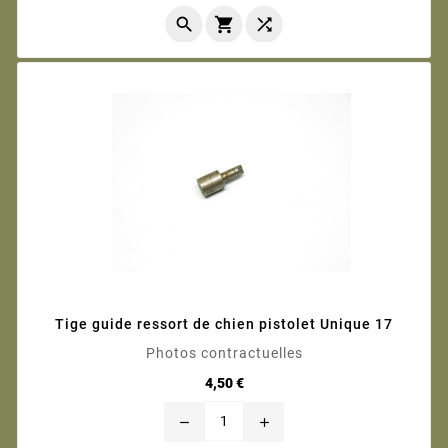



Tige guide ressort de chien pistolet Unique 17
Photos contractuelles
Prix
4,50 €
remove
add