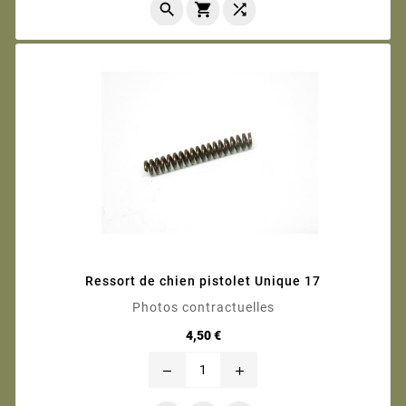



Ressort de chien pistolet Unique 17
Photos contractuelles
Prix
4,50 €
remove
add