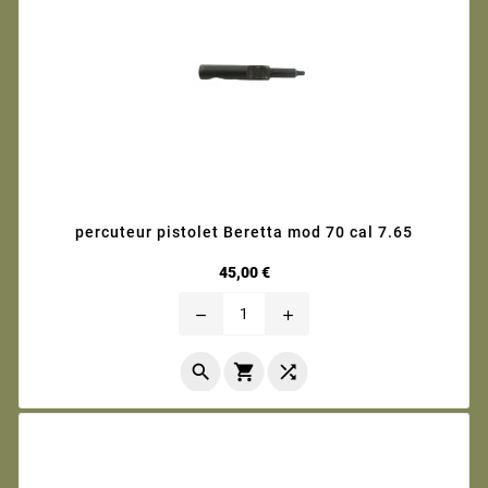
percuteur pistolet Beretta mod 70 cal 7.65
Prix
45,00 €
remove
add


