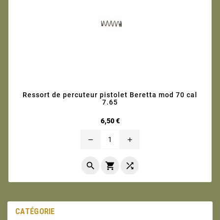
Ressort de percuteur pistolet Beretta mod 70 cal
7.65
Prix
6,50 €
remove
add



CATÉGORIE