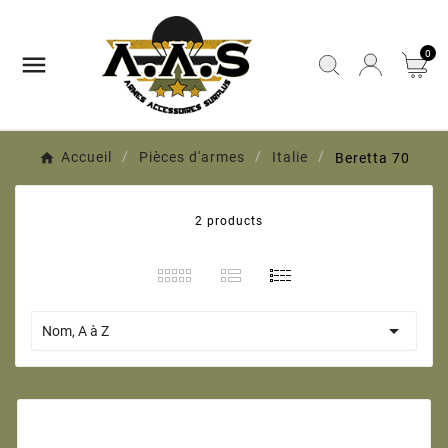
0

Accueil
Pièces d'armes
Italie
Beretta 70
2 products

Nom, A à Z