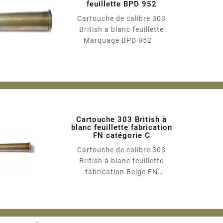
feuillette BPD 952
Cartouche de calibre 303
British a blanc feuillette
Marquage BPD 952
Cartouche 303 British à
blanc feuillette fabrication
FN catégorie C
Cartouche de calibre 303
British à blanc feuillette
fabrication Belge FN
Marquage FN Quantité
limitée, Vendue à l'unité
uniquement Catégorie C: -une
pièce...