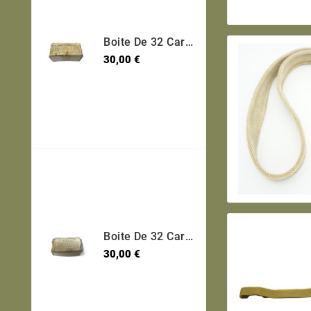
Boite De 32 Cartouches 7.65 Long Etui Laiton Categorie B Ref 30
Prix
30,00 €
Boite De 32 Cartouches 7.65 Long Etui Laiton Categorie B Ref 600
Prix
30,00 €