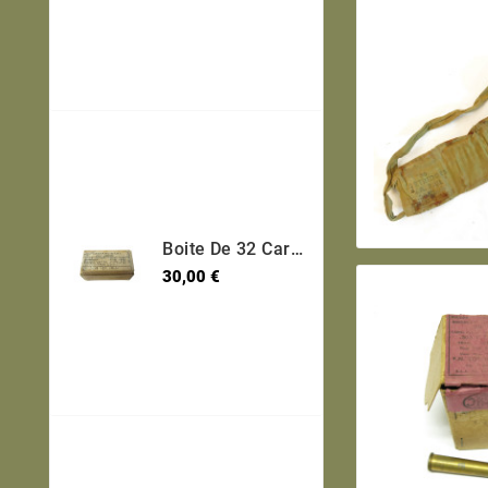
Boite De 32 Cartouches 7.65 Long Etui Laiton Categorie B Ref 95
Prix
30,00 €