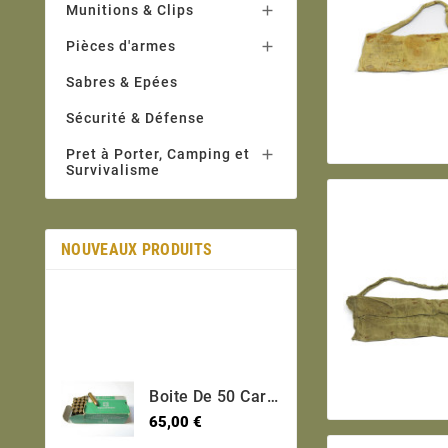
Munitions & Clips

Pièces d'armes

Sabres & Epées
Sécurité & Défense
Pret à Porter, Camping et

Survivalisme
NOUVEAUX PRODUITS
Boite De 50 Cartouches 30 USM1 Short Categorie C
Prix
65,00 €