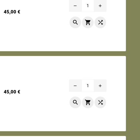
remove
add
Prix
45,00 €



remove
add
Prix
45,00 €


