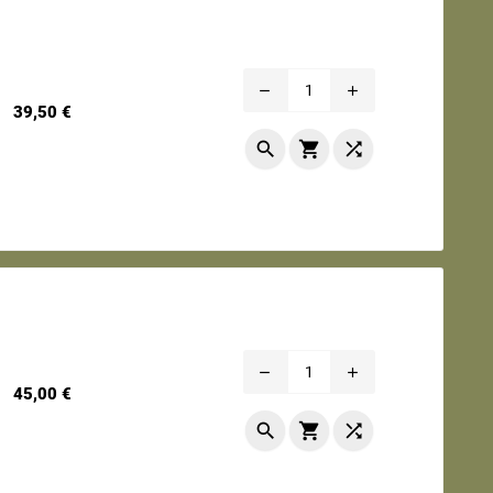
remove
add
Prix
39,50 €



remove
add
Prix
45,00 €


