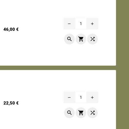
remove
add
Prix
46,00 €



remove
add
Prix
22,50 €


