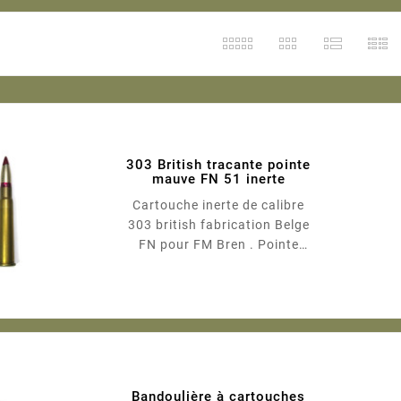
303 British tracante pointe
mauve FN 51 inerte
Cartouche inerte de calibre
303 british fabrication Belge
FN pour FM Bren . Pointe
mauve ,joint de sertissage
mauve . Marquage FN 51 .
INERTE
Bandoulière à cartouches