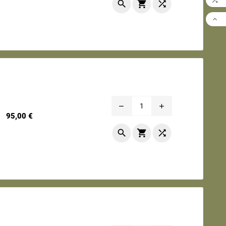





remove
add
Prix
95,00 €


