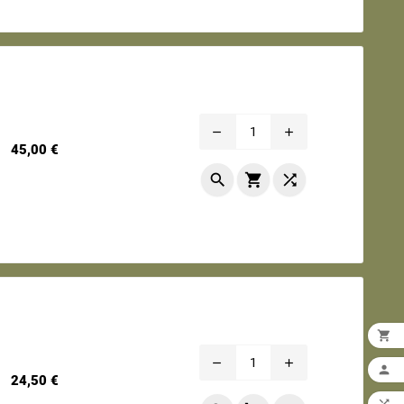
remove
add
Prix
45,00 €




remove
add

Prix
24,50 €