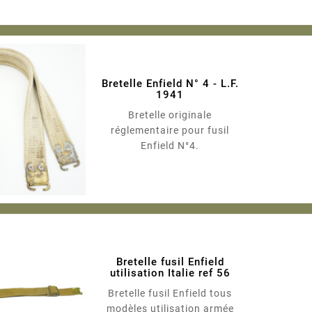
cours de validité (carte
d’identité ou passeport) ou
pour les étrangers, une carte
de résident en...
Bretelle Enfield N° 4 - L.F.
1941
Bretelle originale
réglementaire pour fusil
Enfield N°4.
Bretelle fusil Enfield
utilisation Italie ref 56
Bretelle fusil Enfield tous
modèles utilisation armée