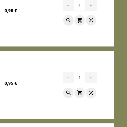
remove
add
Prix
0,95 €



remove
add
Prix
0,95 €


