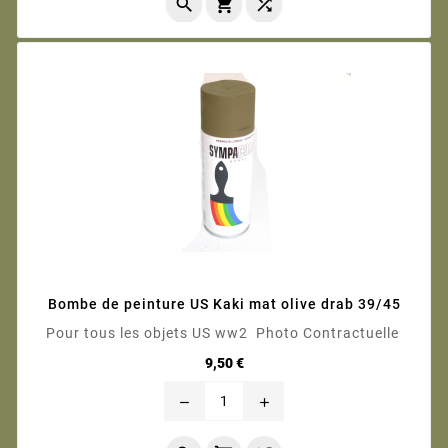



Bombe de peinture US Kaki mat olive drab 39/45
Pour tous les objets US ww2 Photo Contractuelle
Prix
9,50 €
remove
add