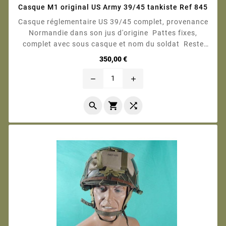
Casque M1 original US Army 39/45 tankiste Ref 845
Casque réglementaire US 39/45 complet, provenance
Normandie dans son jus d'origine Pattes fixes,
complet avec sous casque et nom du soldat Reste
d'insigne tankiste sur l'avant du sous casque Photos
Prix
350,00 €
contractuelles
remove
add


