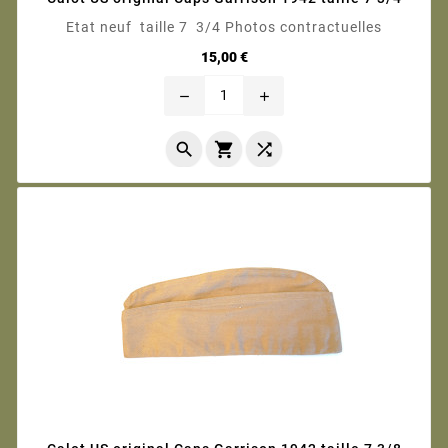
Etat neuf taille 7 3/4 Photos contractuelles
Prix
15,00 €
remove
add


