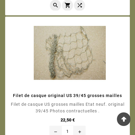



Filet de casque original US 39/45 grosses mailles
Filet de casque US grosses mailles Etat neuf. original
39/45 Photos contractuelles .
Prix
22,50 €
remove
add