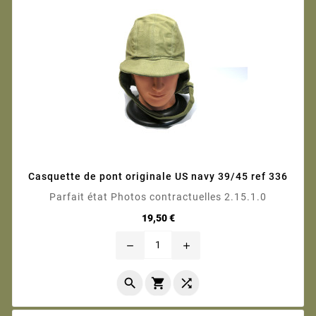
Casquette de pont originale US navy 39/45 ref 336
Parfait état Photos contractuelles 2.15.1.0
Prix
19,50 €
remove
add


