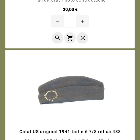
Prix
20,00 €
remove
add



Calot US original 1941 taille 6 7/8 ref ca 488