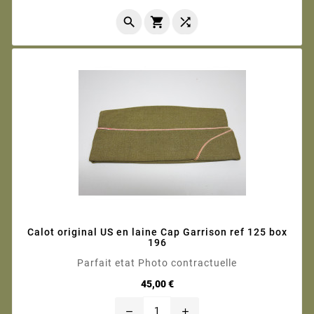



Calot original US en laine Cap Garrison ref 125 box
196
Parfait etat Photo contractuelle
Prix
45,00 €
remove
add