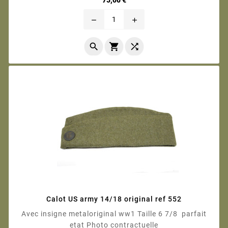
remove
add



Calot US army 14/18 original ref 552
Avec insigne metaloriginal ww1 Taille 6 7/8 parfait
etat Photo contractuelle