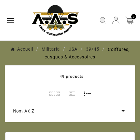
0

Accueil
Militaria
USA
39/45
Coiffures,
casques & Accessoires
49 products

Nom, A à Z