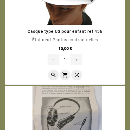
Casque type US pour enfant ref 456
État neuf Photos contractuelles
Prix
15,00 €
remove
add


