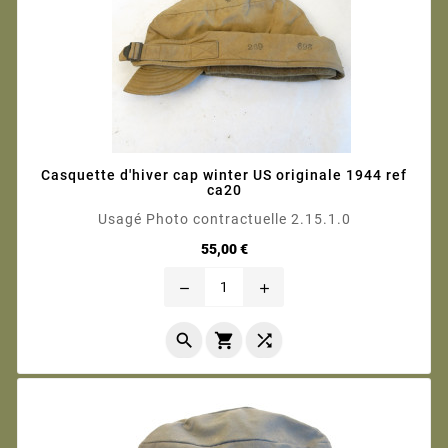
Casquette d'hiver cap winter US originale 1944 ref
ca20
Usagé Photo contractuelle 2.15.1.0
Prix
55,00 €
remove
add


