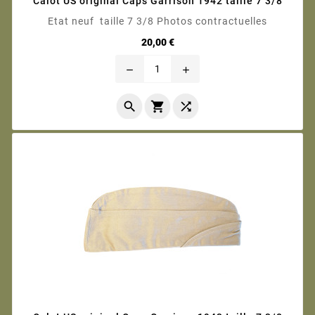
Calot US original Caps Garrison 1942 taille 7 3/8
Etat neuf taille 7 3/8 Photos contractuelles
Prix
20,00 €
remove
add


