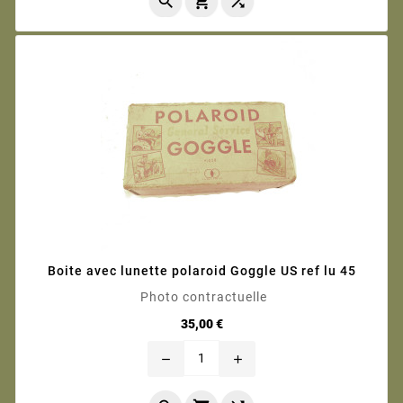



Boite avec lunette polaroid Goggle US ref lu 45
Photo contractuelle
Prix
35,00 €
remove
add