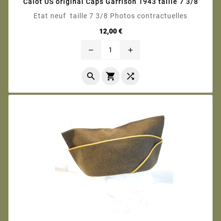
Calot US original Caps Garrison 1943 taille 7 3/8
Etat neuf taille 7 3/8 Photos contractuelles
Prix
12,00 €
remove
add


