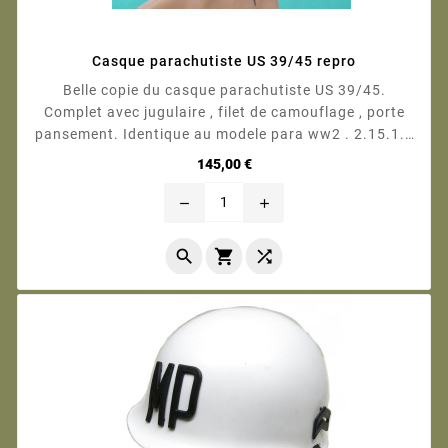
Casque parachutiste US 39/45 repro
Belle copie du casque parachutiste US 39/45.
Complet avec jugulaire , filet de camouflage , porte
pansement. Identique au modele para ww2 . 2.15.1.0
2.15.1.0
Prix
145,00 €
remove
add


