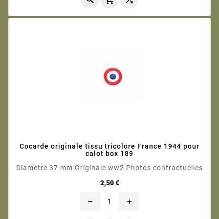
Cocarde originale tissu tricolore France 1944 pour
calot box 189
Diametre 37 mm Originale ww2 Photos contractuelles
Prix
2,50 €
remove
add