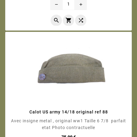
remove
add



Calot US army 14/18 original ref 88
Avec insigne metal , original ww1 Taille 6 7/8 parfait
etat Photo contractuelle
Prix
75,00 €