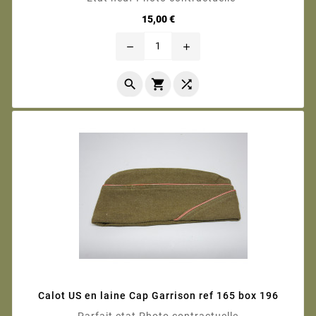
Prix
15,00 €
remove
add



Calot US en laine Cap Garrison ref 165 box 196
Parfait etat Photo contractuelle