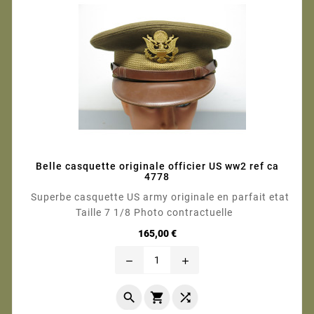
Belle casquette originale officier US ww2 ref ca
4778
Superbe casquette US army originale en parfait etat
Taille 7 1/8 Photo contractuelle
Prix
165,00 €
remove
add


