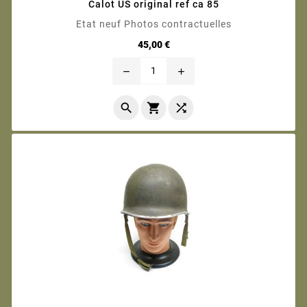
Calot US original ref ca 85
Etat neuf Photos contractuelles
Prix
45,00 €
remove
add


