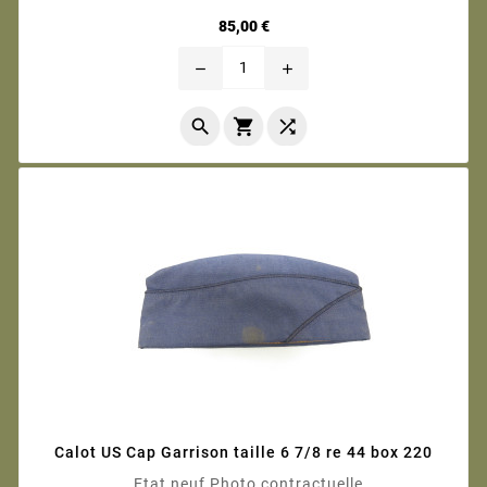
Prix
85,00 €
remove
add



Calot US Cap Garrison taille 6 7/8 re 44 box 220
Etat neuf Photo contractuelle