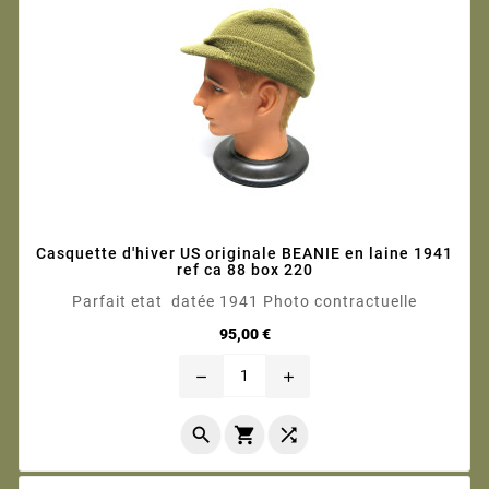
Casquette d'hiver US originale BEANIE en laine 1941
ref ca 88 box 220
Parfait etat datée 1941 Photo contractuelle
Prix
95,00 €
remove
add


