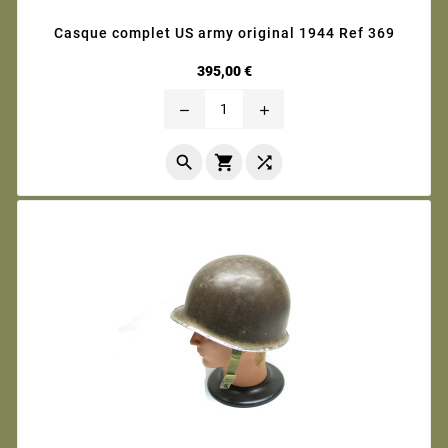
Casque complet US army original 1944 Ref 369
Prix
395,00 €
remove
add


