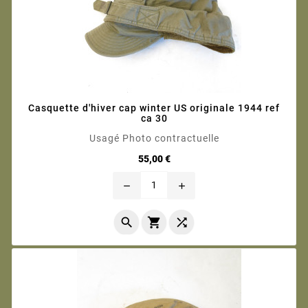
Casquette d'hiver cap winter US originale 1944 ref
ca 30
Usagé Photo contractuelle
Prix
55,00 €
remove
add


