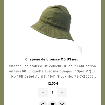
Chapeau de brousse OD US neuf
Chapeau de brousse US couleur OD neuf Fabrication
années 90. Etiquette avec marquages : " Spec P.Q.B.
No 18B Dated April 8, 1941 Stock No. 73-C-25699
Phila. Q.M. Depot" Toile...
Prix
12,50 €
remove
add


