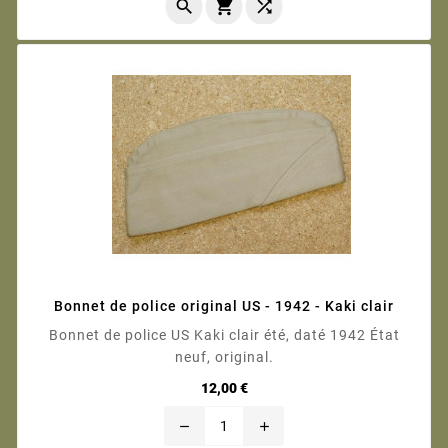



Bonnet de police original US - 1942 - Kaki clair
Bonnet de police US Kaki clair été, daté 1942 État
neuf, original.
Prix
12,00 €
remove
add