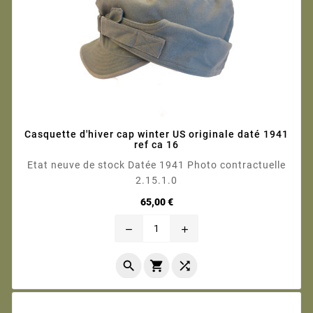
Casquette d'hiver cap winter US originale daté 1941
ref ca 16
Etat neuve de stock Datée 1941 Photo contractuelle
2.15.1.0
Prix
65,00 €
remove
add


