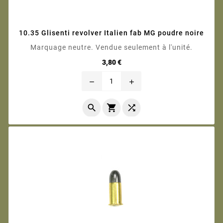
10.35 Glisenti revolver Italien fab MG poudre noire
Marquage neutre. Vendue seulement à l'unité.
Prix
3,80 €
remove
add


