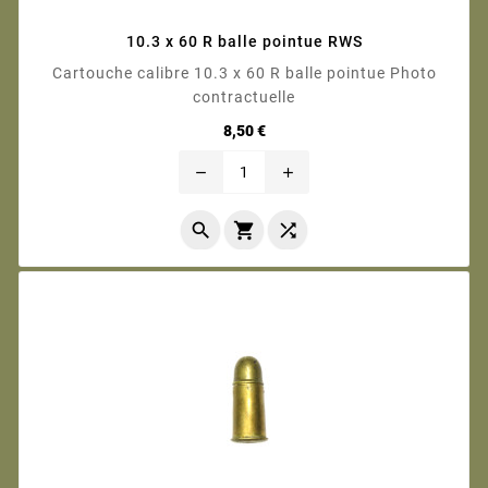
10.3 x 60 R balle pointue RWS
Cartouche calibre 10.3 x 60 R balle pointue Photo
contractuelle
Prix
8,50 €
remove
add


