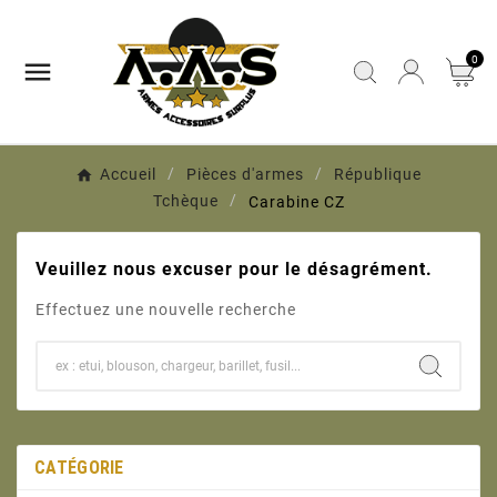
0

Accueil
Pièces d'armes
République
Tchèque
Carabine CZ
Veuillez nous excuser pour le désagrément.
Effectuez une nouvelle recherche
CATÉGORIE