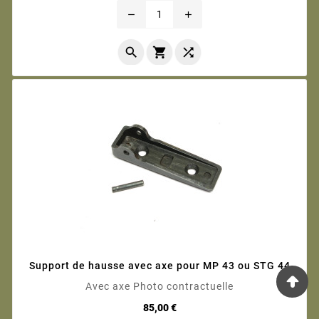
remove
add



Support de hausse avec axe pour MP 43 ou STG 44
Avec axe Photo contractuelle
Prix
85,00 €