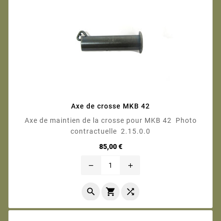
Axe de crosse MKB 42
Axe de maintien de la crosse pour MKB 42 Photo
contractuelle 2.15.0.0
Prix
85,00 €
remove
add


