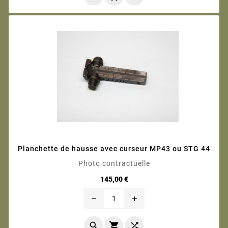
Planchette de hausse avec curseur MP43 ou STG 44
Photo contractuelle
Prix
145,00 €
remove
add


