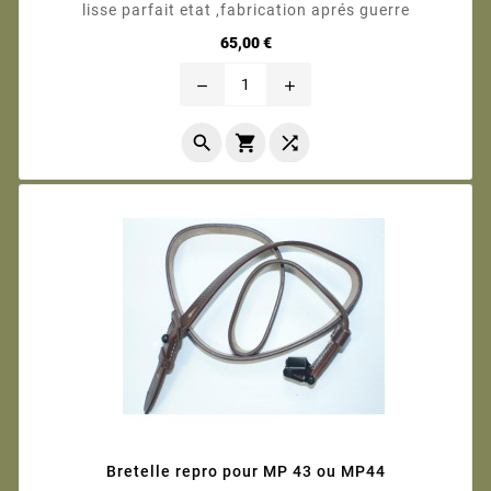
lisse parfait etat ,fabrication aprés guerre
Prix
65,00 €
remove
add



Bretelle repro pour MP 43 ou MP44