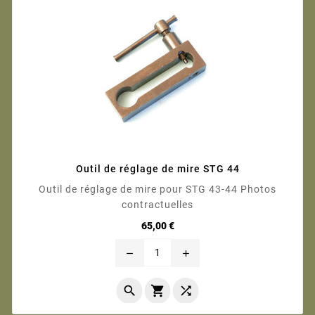
Outil de réglage de mire STG 44
Outil de réglage de mire pour STG 43-44 Photos
contractuelles
Prix
65,00 €
remove
add


