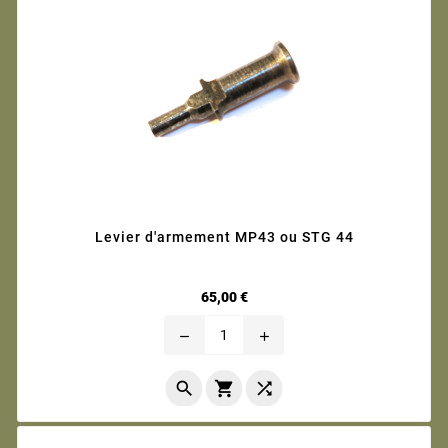
Levier d'armement MP43 ou STG 44
Prix
65,00 €
remove
add


