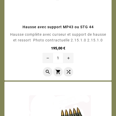
Hausse avec support MP43 ou STG 44
Hausse complète avec curseur et support de hausse
et ressort Photo contractuelle 2.15.1.0 2.15.1.0
Prix
195,00 €
remove
add


