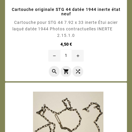
Cartouche originale STG 44 datée 1944 inerte état
neuf
Cartouche pour STG 44 7.92 x 33 inerte Étui acier
laqué datée 1944 Photos contractuelles INERTE
2.15.1.0
Prix
4,50 €
remove
add


