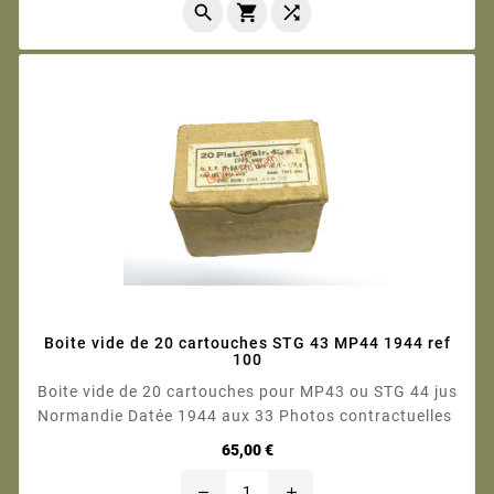



Boite vide de 20 cartouches STG 43 MP44 1944 ref
100
Boite vide de 20 cartouches pour MP43 ou STG 44 jus
Normandie Datée 1944 aux 33 Photos contractuelles
Prix
65,00 €
remove
add