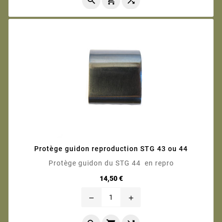



Protège guidon reproduction STG 43 ou 44
Protège guidon du STG 44 en repro
Prix
14,50 €
remove
add