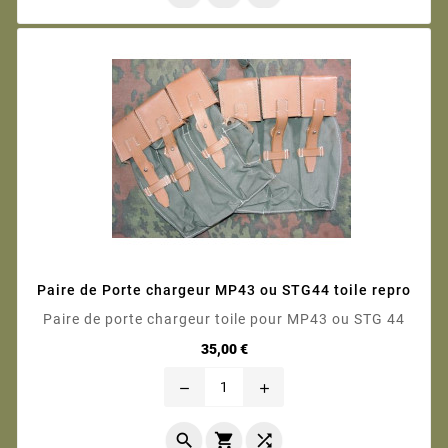
Paire de Porte chargeur MP43 ou STG44 toile repro
Paire de porte chargeur toile pour MP43 ou STG 44
Prix
35,00 €
remove
add


