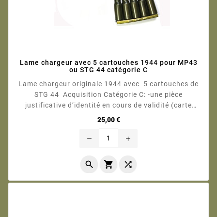
Lame chargeur avec 5 cartouches 1944 pour MP43
ou STG 44 catégorie C
Lame chargeur originale 1944 avec 5 cartouches de
STG 44 Acquisition Catégorie C: -une pièce
justificative d’identité en cours de validité (carte
d’identité ou passeport) ou pour les étrangers,...
Prix
25,00 €
remove
add


