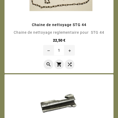
Chaine de nettoyage STG 44
Chaine de nettoyage reglementaire pour STG 44
Prix
22,50 €
remove
add


