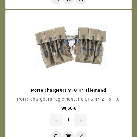
Porte chargeurs STG 44 allemand
Porte chargeurs réglementaire STG 44 2.15.1.0
Prix
38,50 €
remove
add


