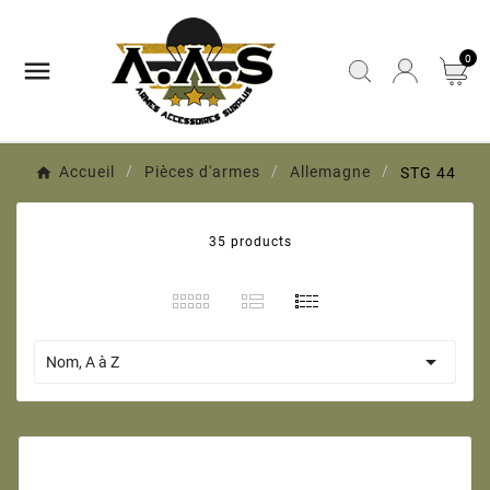
0

Accueil
Pièces d'armes
Allemagne
STG 44
35 products

Nom, A à Z