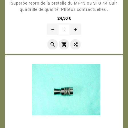
Superbe repro de la bretelle du MP43 ou STG 44 Cuir
quadrillé de qualité. Photos contractuelles .
Prix
24,50 €
remove
add


