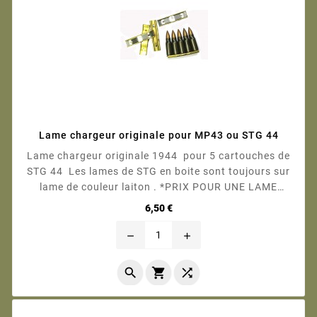
Lame chargeur originale pour MP43 ou STG 44
Lame chargeur originale 1944 pour 5 cartouches de
STG 44 Les lames de STG en boite sont toujours sur
lame de couleur laiton . *PRIX POUR UNE LAME
CHARGEUR SEULE * Photo contractuelle
Prix
6,50 €
remove
add


