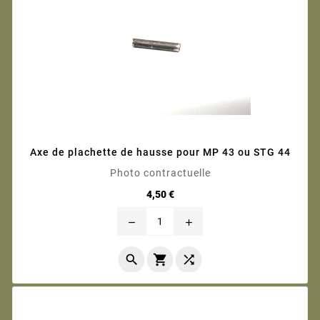
Axe de plachette de hausse pour MP 43 ou STG 44
Photo contractuelle
Prix
4,50 €
remove
add


