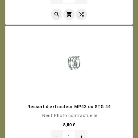



Ressort d'extracteur MP43 ou STG 44
Neuf Photo contractuelle
Prix
8,50 €
remove
add