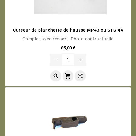
Curseur de planchette de hausse MP43 ou STG 44
Complet avec ressort Photo contractuelle
Prix
85,00 €
remove
add


