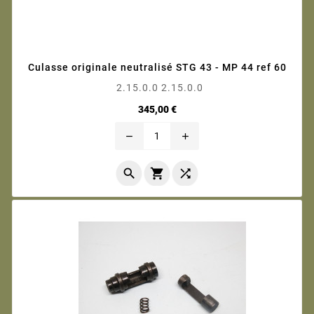
Culasse originale neutralisé STG 43 - MP 44 ref 60
2.15.0.0 2.15.0.0
Prix
345,00 €
remove
add


