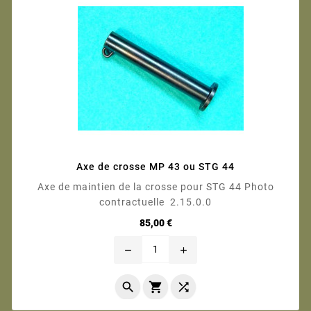
Axe de crosse MP 43 ou STG 44
Axe de maintien de la crosse pour STG 44 Photo
contractuelle 2.15.0.0
Prix
85,00 €
remove
add


