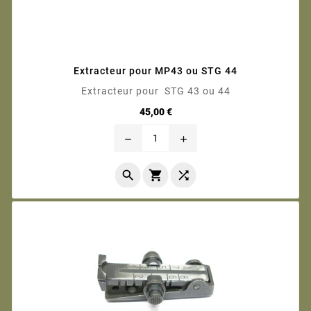
Extracteur pour MP43 ou STG 44
Extracteur pour STG 43 ou 44
Prix
45,00 €
remove
add


