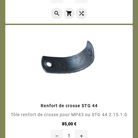



Renfort de crosse STG 44
Tôle renfort de crosse pour MP43 ou STG 44 2.15.1.0
Prix
85,00 €
remove
add