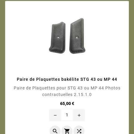
Paire de Plaquettes bakélite STG 43 ou MP 44
Paire de Plaquettes pour STG 43 ou MP 44 Photos
contractuelles 2.15.1.0
Prix
65,00 €
remove
add


