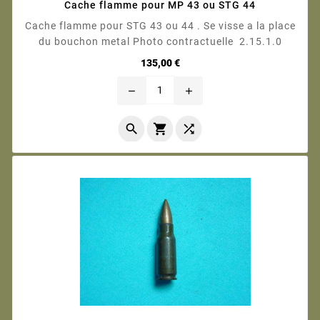
Cache flamme pour MP 43 ou STG 44
Cache flamme pour STG 43 ou 44 . Se visse a la place
du bouchon metal Photo contractuelle 2.15.1.0
Prix
135,00 €
remove
add


