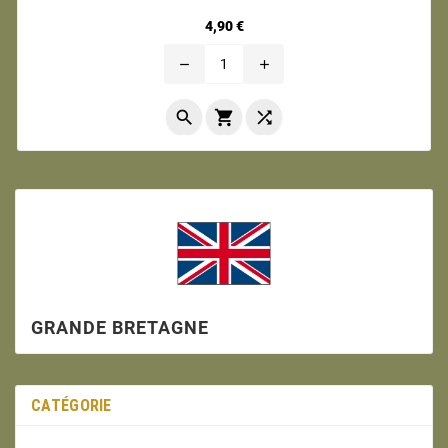
Prix
4,90 €
remove
add



GRANDE BRETAGNE
CATÉGORIE