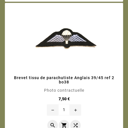
Brevet tissu de parachutiste Anglais 39/45 ref 2
bo38
Photo contractuelle
Prix
7,50 €
remove
add


