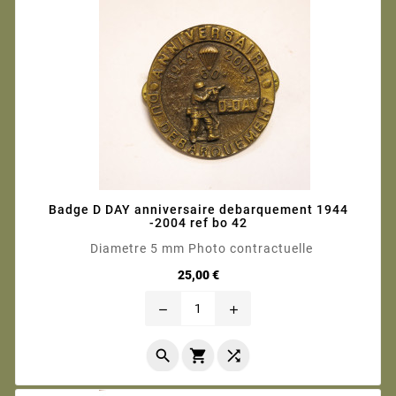
Badge D DAY anniversaire debarquement 1944
-2004 ref bo 42
Diametre 5 mm Photo contractuelle
Prix
25,00 €
remove
add


