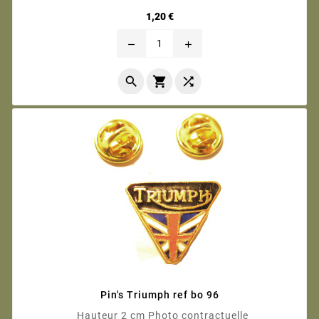
Prix
1,20 €
remove
add



Pin's Triumph ref bo 96
Hauteur 2 cm Photo contractuelle