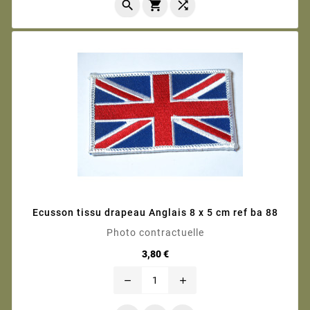



Ecusson tissu drapeau Anglais 8 x 5 cm ref ba 88
Photo contractuelle
Prix
3,80 €
remove
add