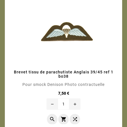
Brevet tissu de parachutiste Anglais 39/45 ref 1
bo38
Pour smock Denison Photo contractuelle
Prix
7,50 €
remove
add


