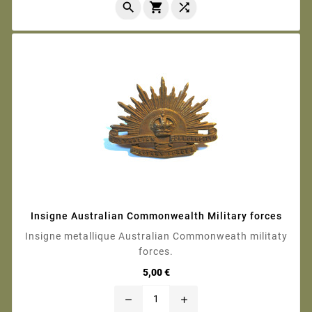



Insigne Australian Commonwealth Military forces
Insigne metallique Australian Commonweath militaty
forces.
Prix
5,00 €
remove
add