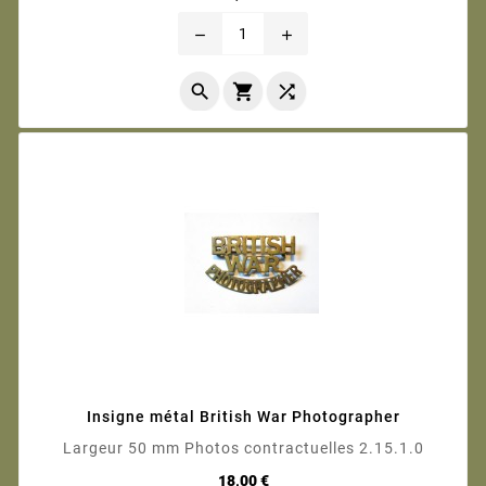
remove
add



Insigne métal British War Photographer
Largeur 50 mm Photos contractuelles 2.15.1.0
Prix
18,00 €