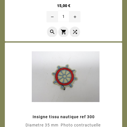
Prix
15,00 €
remove
add



Insigne tissu nautique ref 300
Diametre 35 mm Photo contractuelle