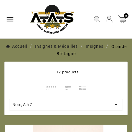
0

Accueil
Insignes & Médailles
Insignes
Grande
Bretagne
12 products

Nom, A à Z