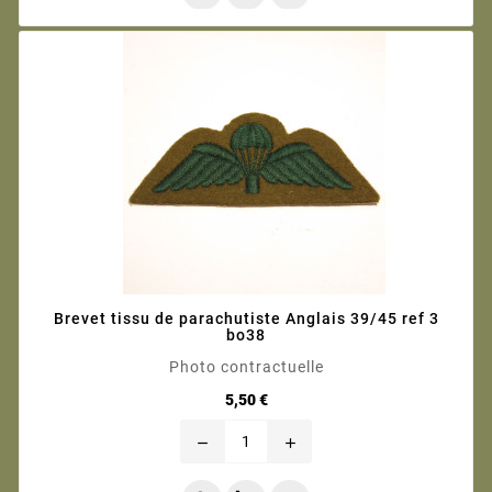
Brevet tissu de parachutiste Anglais 39/45 ref 3
bo38
Photo contractuelle
Prix
5,50 €
remove
add