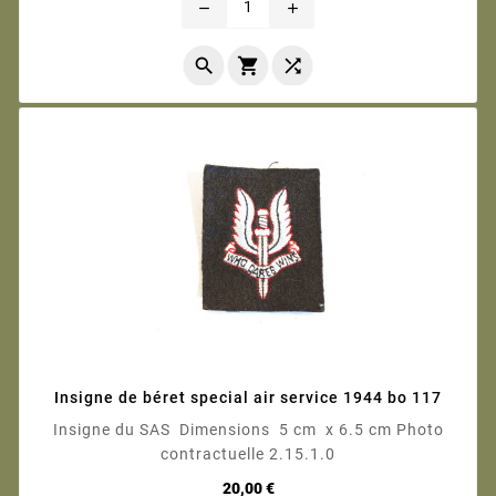
remove
add



Insigne de béret special air service 1944 bo 117
Insigne du SAS Dimensions 5 cm x 6.5 cm Photo
contractuelle 2.15.1.0
Prix
20,00 €