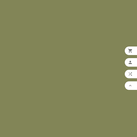



