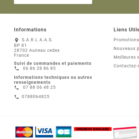
Informations
Liens Util
S.A.R.L A.A.S.
Promotion
location_on
BP 81
Nouveaux p
28702 Auneau cedex
France
Meilleures 
Suivi de commandes et paiements
Contactez-
06 86 28 86 85
call
Informations techniques ou autres
renseignements
07 88 06 48 25
call
0788064825
call