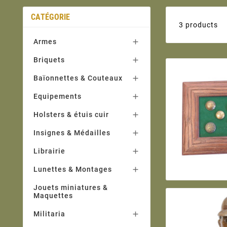
CATÉGORIE
3 products
Armes

Briquets

Baïonnettes & Couteaux

Equipements

Holsters & étuis cuir

Insignes & Médailles

Librairie

Lunettes & Montages

Jouets miniatures &
Maquettes
Militaria
