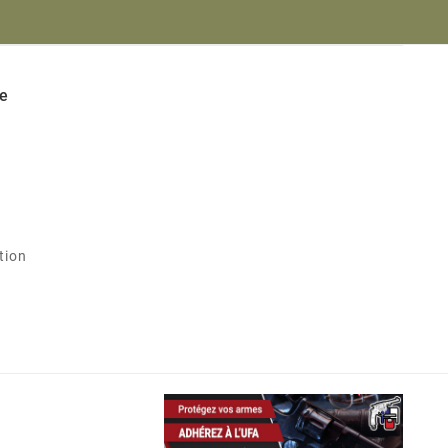
e
tion