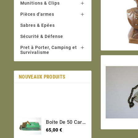
Munitions & Clips

Pièces d'armes

Sabres & Epées
Sécurité & Défense
Pret à Porter, Camping et

Survivalisme
NOUVEAUX PRODUITS
Boite De 50 Cartouches 30 USM1 Short Categorie C
Prix
65,00 €