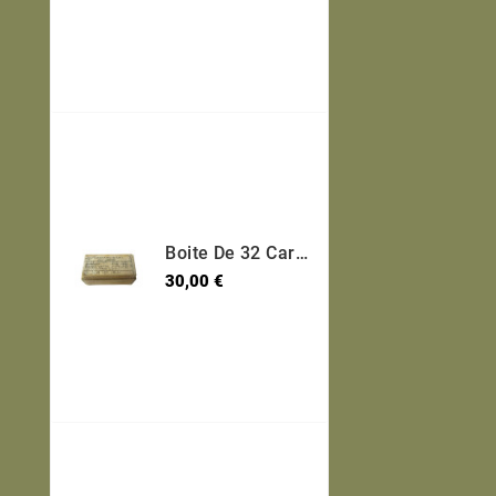
Boite De 32 Cartouches 7.65 Long Etui Laiton Categorie B Ref 95
Prix
30,00 €