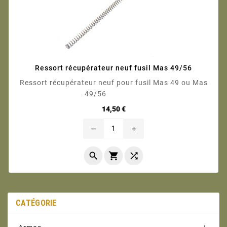
Ressort récupérateur neuf fusil Mas 49/56
Ressort récupérateur neuf pour fusil Mas 49 ou Mas
49/56
Prix
14,50 €
remove
add



CATÉGORIE