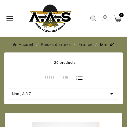
0

Accueil
Pièces d'armes
France
Mas 49
20 products

Nom, A à Z