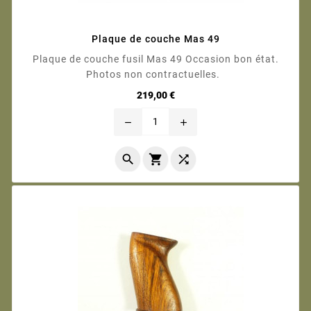
Plaque de couche Mas 49
Plaque de couche fusil Mas 49 Occasion bon état.
Photos non contractuelles.
Prix
219,00 €
remove
add


