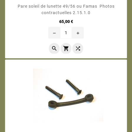
Pare soleil de lunette 49/56 ou Famas Photos
contractuelles 2.15.1.0
Prix
65,00 €
remove
add


