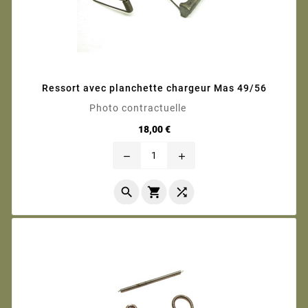
Ressort avec planchette chargeur Mas 49/56
Photo contractuelle
Prix
18,00 €
remove
add


