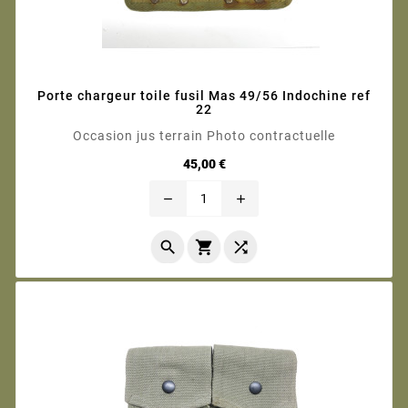
Porte chargeur toile fusil Mas 49/56 Indochine ref
22
Occasion jus terrain Photo contractuelle
Prix
45,00 €
remove
add


