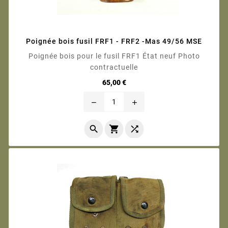
Poignée bois fusil FRF1 - FRF2 -Mas 49/56 MSE
Poignée bois pour le fusil FRF1 État neuf Photo
contractuelle
Prix
65,00 €
remove
add


