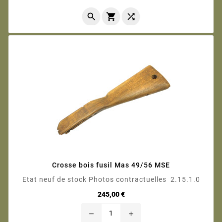



Crosse bois fusil Mas 49/56 MSE
Etat neuf de stock Photos contractuelles 2.15.1.0
Prix
245,00 €
remove
add