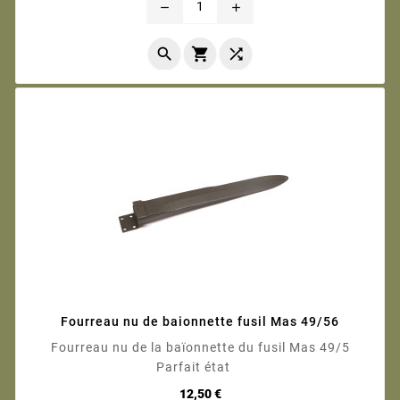
remove
add



Fourreau nu de baionnette fusil Mas 49/56
Fourreau nu de la baïonnette du fusil Mas 49/5
Parfait état
Prix
12,50 €