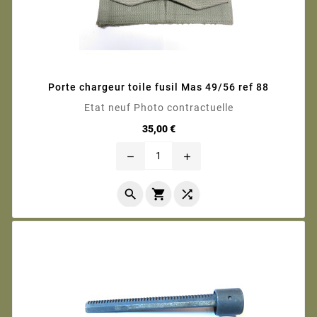
Porte chargeur toile fusil Mas 49/56 ref 88
Etat neuf Photo contractuelle
Prix
35,00 €
remove
add


