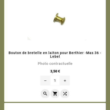
Bouton de bretelle en laiton pour Berthier -Mas 36 -
Lebel
Photo contractuelle
Prix
3,50 €
remove
add


