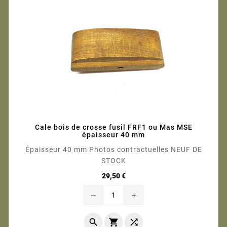
Cale bois de crosse fusil FRF1 ou Mas MSE
épaisseur 40 mm
Épaisseur 40 mm Photos contractuelles NEUF DE
STOCK
Prix
29,50 €
remove
add


