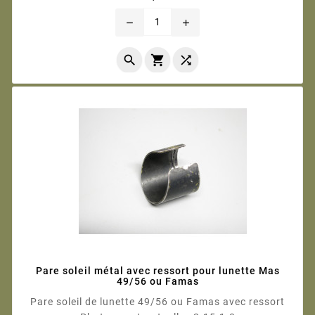
remove
add



Pare soleil métal avec ressort pour lunette Mas
49/56 ou Famas
Pare soleil de lunette 49/56 ou Famas avec ressort