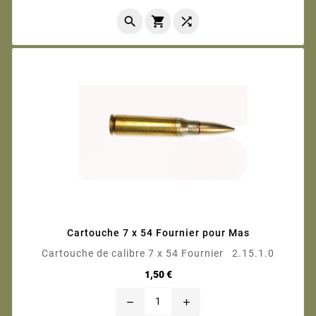



Cartouche 7 x 54 Fournier pour Mas
Cartouche de calibre 7 x 54 Fournier 2.15.1.0
Prix
1,50 €
remove
add