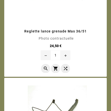
Reglette lance grenade Mas 36/51
Photo contractuelle
Prix
24,50 €
remove
add


