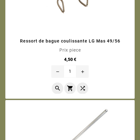
Ressort de bague coulissante LG Mas 49/56
Prix piece
Prix
4,50 €
remove
add


