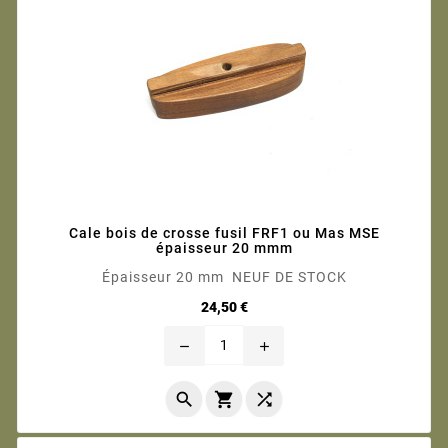
Cale bois de crosse fusil FRF1 ou Mas MSE
épaisseur 20 mmm
Épaisseur 20 mm NEUF DE STOCK
Prix
24,50 €
remove
add


