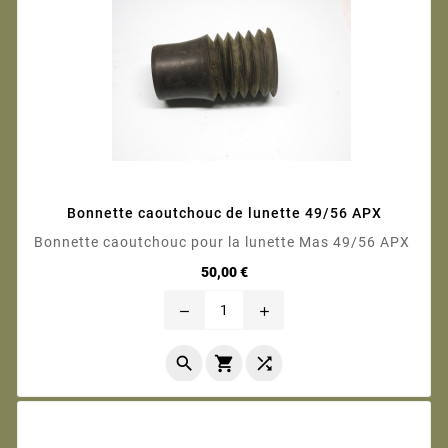
Bonnette caoutchouc de lunette 49/56 APX
Bonnette caoutchouc pour la lunette Mas 49/56 APX
Prix
50,00 €
remove
add


