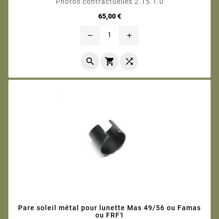
Photos contractuelles 2.15.1.0
Prix
65,00 €
remove
add



Pare soleil métal pour lunette Mas 49/56 ou Famas
ou FRF1