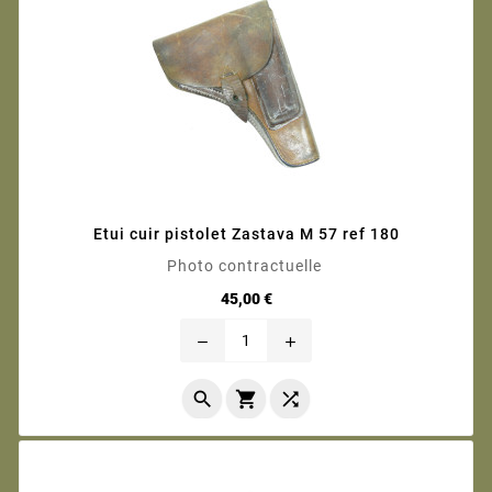
Etui cuir pistolet Zastava M 57 ref 180
Photo contractuelle
Prix
45,00 €
remove
add


