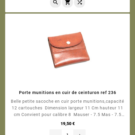



Porte munitions en cuir de ceinturon ref 236
Belle petite sacoche en cuir porte munitions,capacité
12 cartouches Dimension largeur 11 Cm hauteur 11
cm Convient pour calibre 8 Mauser - 7.5 Mas - 7.5
Suisse - 30-06 - ect ectet calibre similaire Photo
Prix
19,50 €
contractuelle