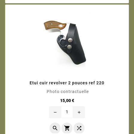
Etui cuir revolver 2 pouces ref 220
Photo contractuelle
Prix
15,00 €
remove
add


