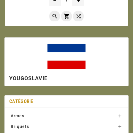
remove
add



YOUGOSLAVIE
CATÉGORIE
Armes

Briquets
