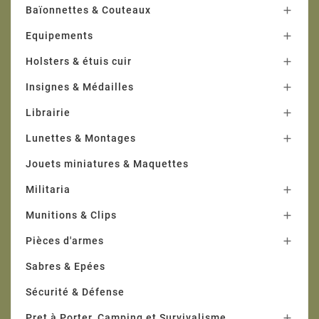
Baïonnettes & Couteaux

Equipements

Holsters & étuis cuir

Insignes & Médailles

Librairie

Lunettes & Montages

Jouets miniatures & Maquettes
Militaria

Munitions & Clips

Pièces d'armes

Sabres & Epées
Sécurité & Défense
Pret à Porter, Camping et Survivalisme
