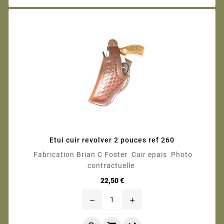
Etui cuir revolver 2 pouces ref 260
Fabrication Brian C Foster Cuir epais Photo
contractuelle
Prix
22,50 €
remove
add