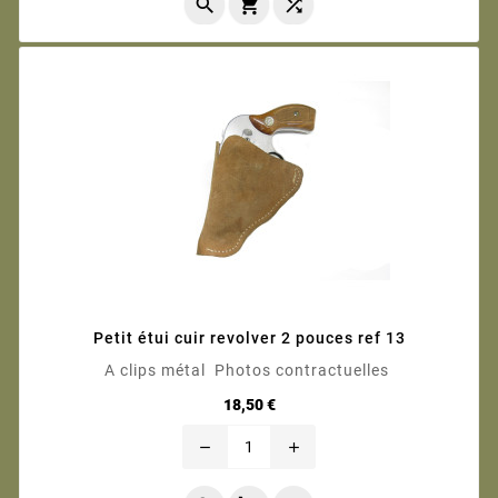



Petit étui cuir revolver 2 pouces ref 13
A clips métal Photos contractuelles
Prix
18,50 €
remove
add