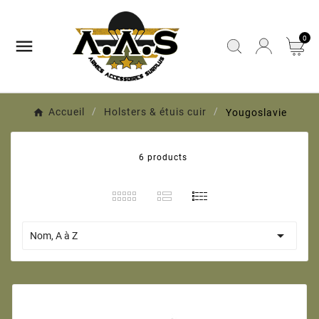
0

Accueil
Holsters & étuis cuir
Yougoslavie
6 products

Nom, A à Z