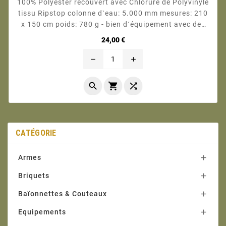
100% Polyester recouvert avec Chlorure de Polyvinyle
tissu Ripstop colonne d`eau: 5.000 mm mesures: 210
x 150 cm poids: 780 g - bien d´équipement avec des
multiples fonctions - comme protection contre la
Prix
24,00 €
pluie, tente par nécessité (1-2 ponchos...
remove
add



CATÉGORIE
Armes

Briquets

Baïonnettes & Couteaux

Equipements
