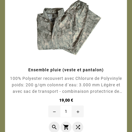
Ensemble pluie (veste et pantalon)
100% Polyester recouvert avec Chlorure de Polyvinyle
poids: 200 g/qm colonne d´eau: 3.000 mm Légère et
avec sac de transport - combinaison protectrice de
pluie - veste avec fermeture par zip et capuche
Prix
19,00 €
intégrée dans le col - 2 poches obliques - tirant
avec...
remove
add


