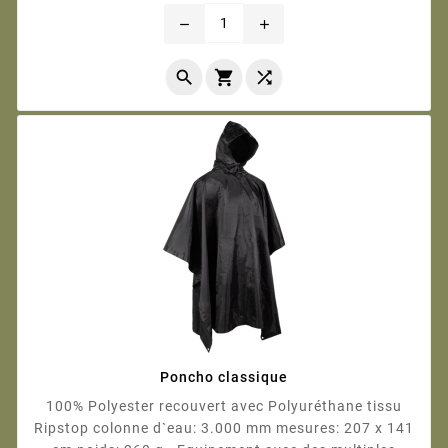
remove
add



Poncho classique
100% Polyester recouvert avec Polyuréthane tissu
Ripstop colonne d`eau: 3.000 mm mesures: 207 x 141