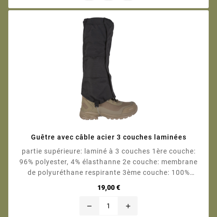
Guêtre avec câble acier 3 couches laminées
partie supérieure: laminé à 3 couches 1ère couche:
96% polyester, 4% élasthanne 2e couche: membrane
de polyuréthane respirante 3ème couche: 100%
polyester partie inférieure: 100% polyester,
Prix
19,00 €
revêtement polyuréthane colonne d′eau: 5.000 mm
<br...
remove
add