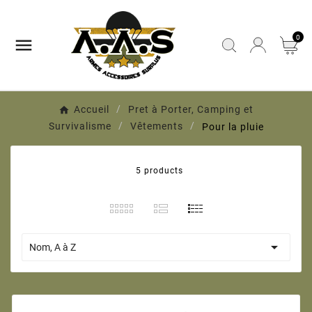
0

Accueil
Pret à Porter, Camping et
Survivalisme
Vêtements
Pour la pluie
5 products

Nom, A à Z