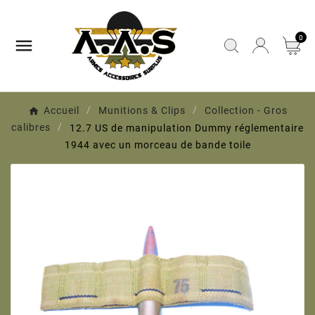
0

Accueil
Munitions & Clips
Collection - Gros
calibres
12.7 US de manipulation Dummy réglementaire
1944 avec un morceau de bande toile