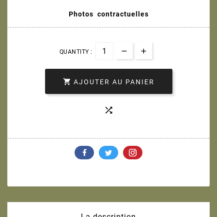
Photos contractuelles
QUANTITY :

AJOUTER AU PANIER

La description