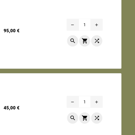
remove
add
Prix
95,00 €



remove
add
Prix
45,00 €


