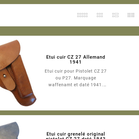
Etui cuir CZ 27 Allemand
1941
Etui cuir pour Pistolet CZ 27
ou P27. Marquage
waffenamt et daté 1941.
Fabrication de qualité.
Photos non contractuelles.
Légère oxydation sur le rivet
et le bonhomme d'attache.
Etui cuir grenelé original