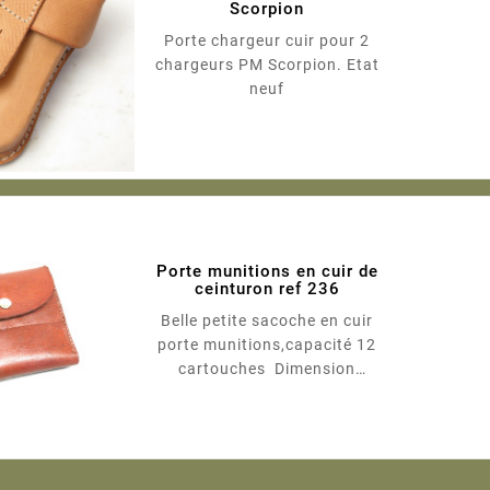
Scorpion
Porte chargeur cuir pour 2
chargeurs PM Scorpion. Etat
neuf
Porte munitions en cuir de
ceinturon ref 236
Belle petite sacoche en cuir
porte munitions,capacité 12
cartouches Dimension
largeur 11 Cm hauteur 11 cm
Convient pour calibre 8
Mauser - 7.5 Mas - 7.5
Suisse - 30-06 - ect ectet
calibre similaire Photo