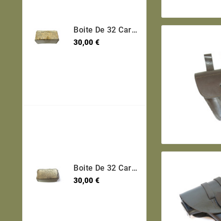
Boite De 32 Cartouches 7.65 Long Etui Laiton Categorie B Ref 30
Prix
30,00 €
Boite De 32 Cartouches 7.65 Long Etui Laiton Categorie B Ref 600
Prix
30,00 €