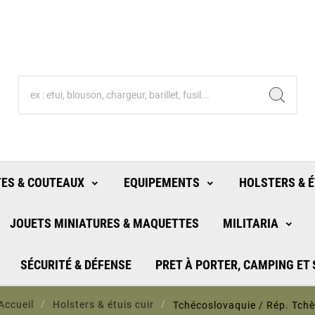
ES & COUTEAUX
EQUIPEMENTS
HOLSTERS & É
JOUETS MINIATURES & MAQUETTES
MILITARIA
SÉCURITÉ & DÉFENSE
PRET À PORTER, CAMPING ET
Accueil
Holsters & étuis cuir
Tchécoslovaquie / Rép. Tch