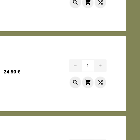



remove
add
Prix
24,50 €


