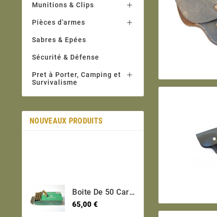
Munitions & Clips

Pièces d'armes

Sabres & Epées
Sécurité & Défense
Pret à Porter, Camping et

Survivalisme
NOUVEAUX PRODUITS
Boite De 50 Cartouches 30 USM1 Short Categorie C
Prix
65,00 €