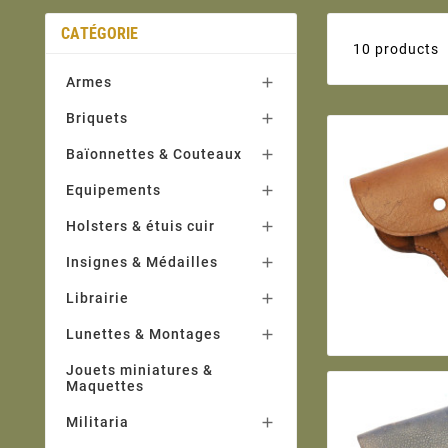
CATÉGORIE
10 products
Armes

Briquets

Baïonnettes & Couteaux

Equipements

Holsters & étuis cuir

Insignes & Médailles

Librairie

Lunettes & Montages

Jouets miniatures &
Maquettes
Militaria
