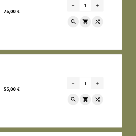
remove
add
Prix
75,00 €



remove
add
Prix
55,00 €


