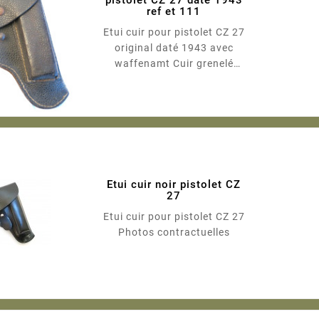
pistolet CZ 27 daté 1943
ref et 111
Etui cuir pour pistolet CZ 27
original daté 1943 avec
waffenamt Cuir grenelé
Manque patte de fixation a
reparer Photos
contractuelles
Etui cuir noir pistolet CZ
27
Etui cuir pour pistolet CZ 27
Photos contractuelles