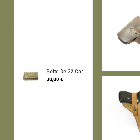
Boite De 32 Cartouches 7.65 Long Etui Laiton Categorie B Ref 95
Prix
30,00 €