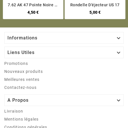
7.62 AK 47 Pointe Noire Et
Rondelle D'éjecteur US 17
Rouge Pour Silencieux
4,50 €
5,00 €
Inerte

Informations

Liens Utiles
Promotions
Nouveaux produits
Meilleures ventes
Contactez-nous

A Propos
Livraison
Mentions légales
Conditions générales