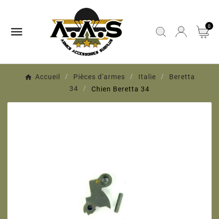
0

Accueil
Pièces d'armes
Italie
Beretta
34
Chien Beretta 34