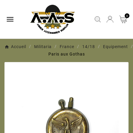
0

Accueil
Militaria
France
14/18
Equipement
Paris aux Gothas