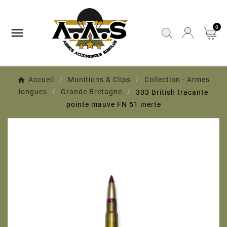
0

Accueil
Munitions & Clips
Collection - Armes
longues
Grande Bretagne
303 British tracante
pointe mauve FN 51 inerte