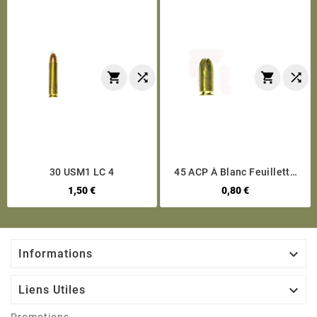




30 USM1 LC 4
45 ACP À Blanc Feuillette
GFL
1,50 €
0,80 €

Informations

Liens Utiles
Promotions