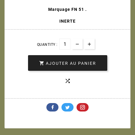
Marquage FN 51 .
INERTE
QUANTITY :

AJOUTER AU PANIER
