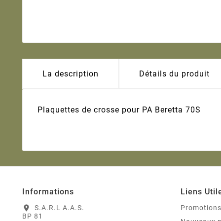
La description
Détails du produit
Plaquettes de crosse pour PA Beretta 70S
Informations
Liens Util
S.A.R.L A.A.S.
Promotion
location_on
BP 81