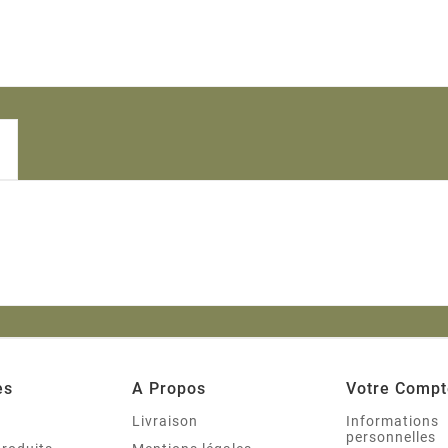
es
A Propos
Votre Compt
s
Livraison
Informations
personnelles