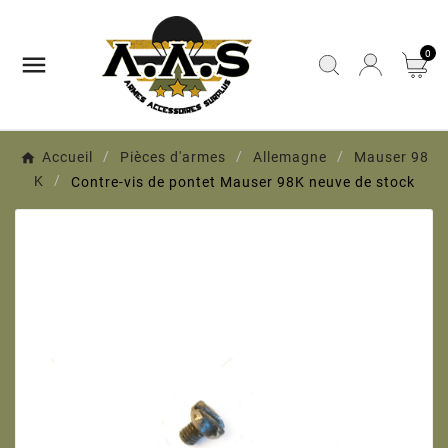
0

Accueil
Pièces d'armes
Allemagne
Mauser 98
K
Contre-vis de pontet Mauser 98K neuve de stock