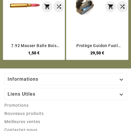




7.92 Mauser Balle Bois
Protège Guidon Fusil
Étui Acier Cuivré Laqué
Mauser VZ 24 Avec Vis
1,50 €
29,50 €

Informations

Liens Utiles
Promotions
Nouveaux produits
Meilleures ventes
Contactez-nous