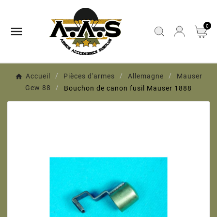
0

Accueil
Pièces d'armes
Allemagne
Mauser
Gew 88
Bouchon de canon fusil Mauser 1888