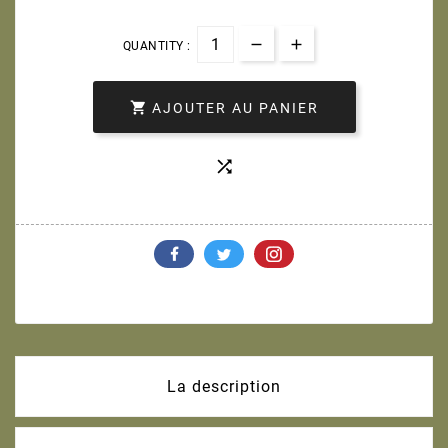
QUANTITY :

AJOUTER AU PANIER

La description