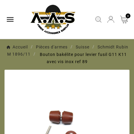
0

Accueil
Pièces d'armes
Suisse
Schmidt Rubin
M 1896/11
Bouton bakélite pour levier fusil G11 K11
avec vis inox ref 89