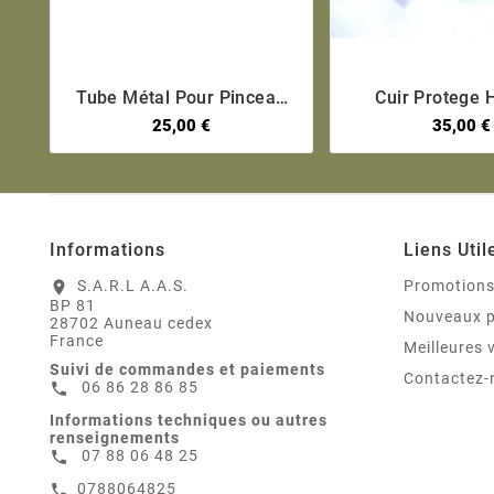
Tube Métal Pour Pinceau
Cuir Protege 





De La Boite De Lunette
Mauser 98K 
25,00 €
35,00 €
ZF41
Informations
Liens Util
S.A.R.L A.A.S.
Promotion
location_on
BP 81
Nouveaux p
28702 Auneau cedex
France
Meilleures 
Suivi de commandes et paiements
Contactez-
06 86 28 86 85
call
Informations techniques ou autres
renseignements
07 88 06 48 25
call
0788064825
call