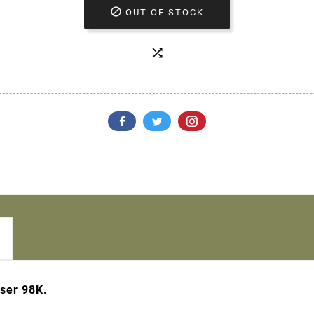

OUT OF STOCK

user 98K.