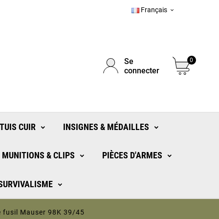
Français

Se
0
connecter
TUIS CUIR
INSIGNES & MÉDAILLES
MUNITIONS & CLIPS
PIÈCES D'ARMES
 SURVIVALISME
le fusil Mauser 98K 39/45