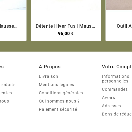
Hausse
Détente Hiver Fusil Mauser
Outil A Erg





Sniper
98k Ww2
Renfor
95,00 €
es
A Propos
Votre Compt
s
Livraison
Informations
personnelles
roduits
Mentions légales
Commandes
ventes
Conditions générales
Avoirs
nous
Qui sommes-nous ?
Adresses
Paiement sécurisé
Bons de réduc