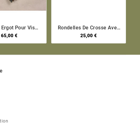
ot Pour Vis
Rondelles De Crosse Avec





t De Crosse 98K
Axe Pour Fusil Mauser 98k
65,00 €
25,00 €
Diamètre 23 Mm
e
tion