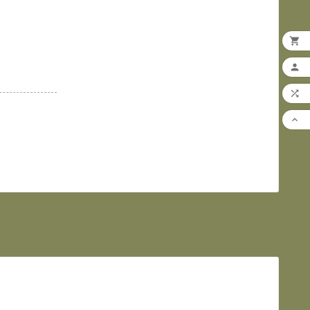



