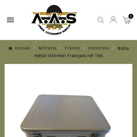
0

Accueil
Militaria
France
Indochine
Boite
métal infirmier Français ref 166