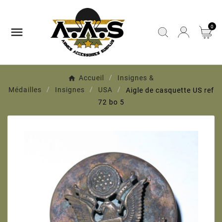
0

Accueil
Insignes &
Médailles
Insignes
USA
Aigle de casquette US ref
72 bo 5