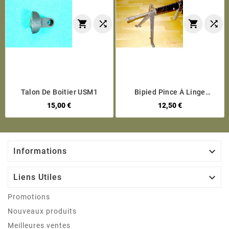




Talon De Boitier USM1
Bipied Pince À Linge
Universel En ABS Toutes
15,00 €
12,50 €
Armes

Informations

Liens Utiles
Promotions
Nouveaux produits
Meilleures ventes