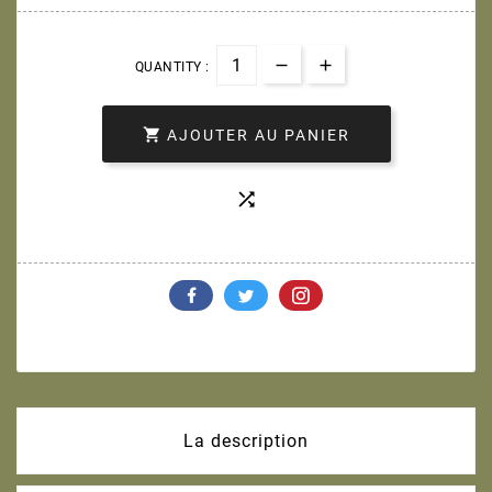
QUANTITY :

AJOUTER AU PANIER

La description