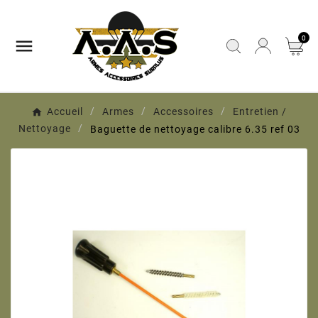
0

Accueil
Armes
Accessoires
Entretien /
Nettoyage
Baguette de nettoyage calibre 6.35 ref 03