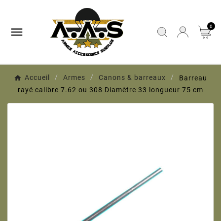
0

Accueil
Armes
Canons & barreaux
Barreau
rayé calibre 7.62 ou 308 Diamètre 33 longueur 75 cm