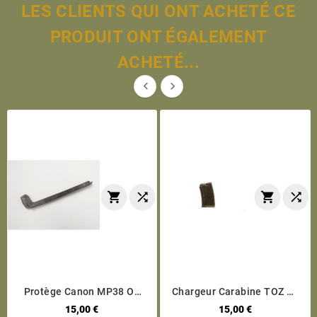
LES CLIENTS QUI ONT ACHETÉ CE
PRODUIT ONT ÉGALEMENT
ACHETÉ...






Protège Canon MP38 Ou
Chargeur Carabine TOZ 78
MP40 Type Bakélite
5 Coups
15,00 €
15,00 €
Plastique