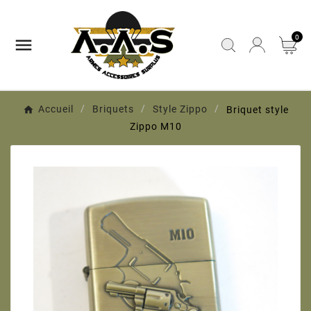
0

Accueil
Briquets
Style Zippo
Briquet style
Zippo M10