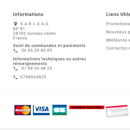
Informations
Liens Util
S.A.R.L A.A.S.
Promotion
location_on
BP 81
Nouveaux p
28702 Auneau cedex
France
Meilleures 
Suivi de commandes et paiements
Contactez-
06 86 28 86 85
call
Informations techniques ou autres
renseignements
07 88 06 48 25
call
0788064825
call