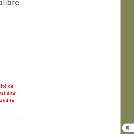
libre
tité ou
validité
alidité
