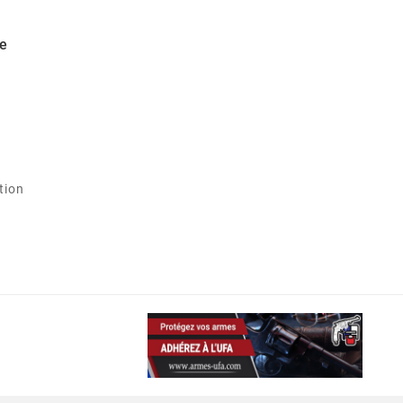
e
tion