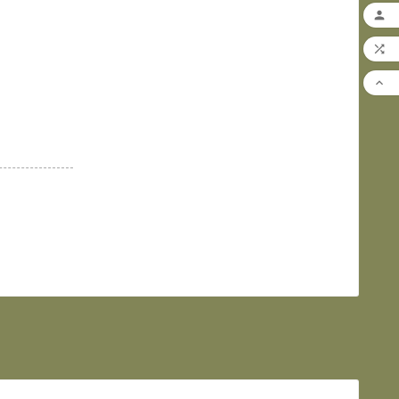


