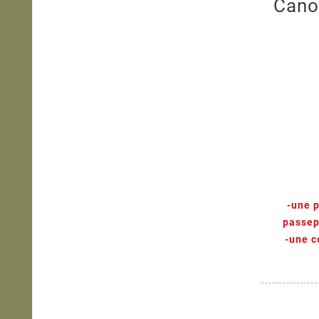
Cano
-une p
passepo
-une c