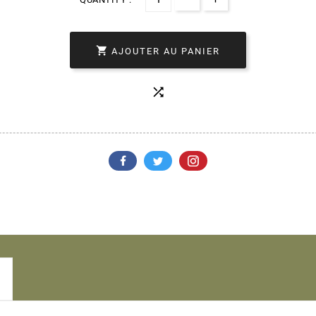

AJOUTER AU PANIER
