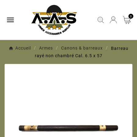
0

Accueil
Armes
Canons & barreaux
Barreau
rayé non chambré Cal. 6.5 x 57